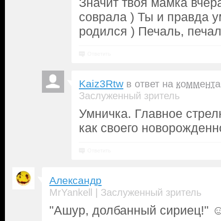
Значит твоя мамка вчер
соврала ) Ты и правда 
родился ) Печаль, печал
Ответить
Kaiz3Rtw
в ответ на
коммента
Заслуженный зритель
Умничка. Главное стрел
как своего новорожденн
Ответить
Александр
|
MrYankell
Заслуженный зритель
"Ашур, долбанный сириец!" 