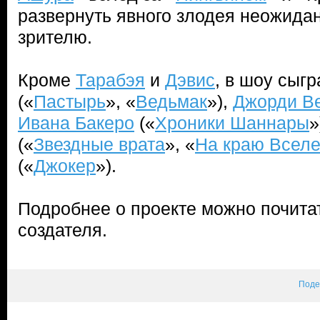
развернуть явного злодея неожидан
зрителю.
Кроме
Тарабэя
и
Дэвис
, в шоу сыг
(«
Пастырь
», «
Ведьмак
»),
Джорди В
Ивана Бакеро
(«
Хроники Шаннары
»
(«
Звездные врата
», «
На краю Всел
(«
Джокер
»).
Подробнее о проекте можно почита
создателя.
Поде