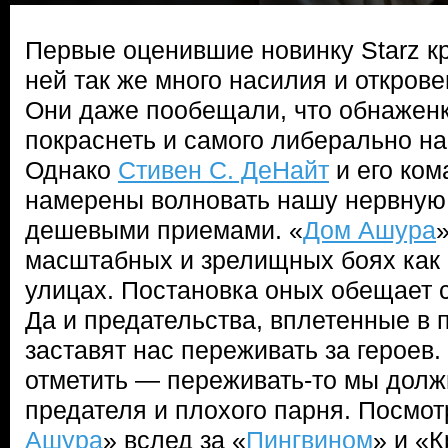
Первые оценившие новинку Starz кр
ней так же много насилия и открове
Они даже пообещали, что обнаженк
покраснеть и самого либерально на
Однако
Стивен С. ДеНайт
и его ком
намерены волновать нашу нервную 
дешевыми приемами. «
Дом Ашура
масштабных и зрелищных боях как н
улицах. Постановка оных обещает 
Да и предательства, вплетенные в п
заставят нас переживать за героев.
отметить — переживать-то мы долж
предателя и плохого парня. Посмот
Ашура
» вслед за «
Пингвином
» и «