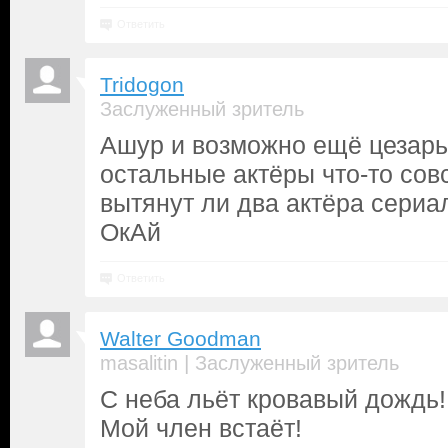
Ответить
Tridogon
Заслуженный зритель
Ашур и возможно ещё цезарь
остальные актёры что-то совс
вытянут ли два актёра сериа
ОкАй
Ответить
Walter Goodman
|
masalitin
Заслуженный зритель
С неба льёт кровавый дождь!
Мой член встаёт!