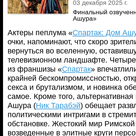
03 декабря 2025 г.
Финальный озвучен
Ашура»
Актеры пеплума «
Спартак: Дом Аш
очки, напоминают, что скоро зрител
вернуться во вселенную, оставивш
телевизионном ландшафте. Четыре
из франшизы «
Спартак
» впечатлил
крайней бескомпромиссностью, от
секса и брутализмом, и новинка об
самое. Кроме того, альтернативная
Ашура (
Ник Тарабэй
) обещает разв
политическими интригами в стрем
обстановке. Жестокий мир Римской
возведенные в элитные круги персо