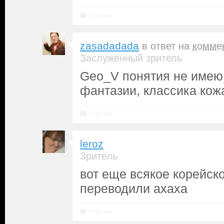
Ответить
zasadadada
в ответ на
комме
Заслуженный зритель
Geo_V понятия не имею 
фантазии, классика ко
Ответить
leroz
Зритель
вот еще всякое корейско
переводили ахаха
Ответить