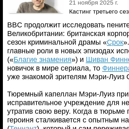
21 ноября 2025 г.
Кастинг третьего се
BBC продолжит исследовать пенит
Великобритании: британская корпор
сезон криминальной драмы «
Срок
»
главные роли в новых эпизодах ис
(«
Благие знамения
») и
Шиван Финн
новичок в мире сериала, то
Финнер
уже знакомой зрителям Мэри-Луиз 
Тюремный капеллан Мэри-Луиз при
исправительное учреждение для н
утратив свою веру. Когда в тюрьме 
героиня сталкивается с опытным н
(
Теннант
), который и сам переживае