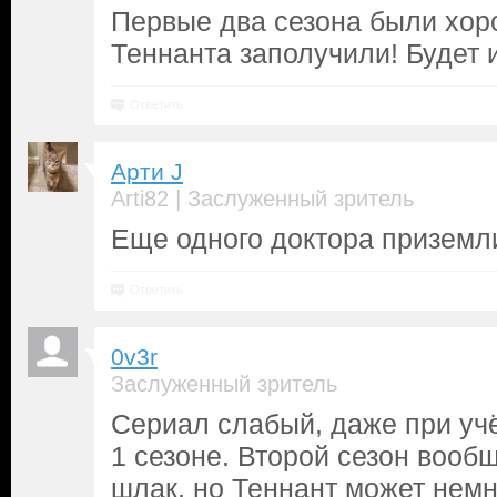
Первые два сезона были хор
Теннанта заполучили! Будет 
Ответить
Арти J
|
Arti82
Заслуженный зритель
Еще одного доктора приземли
Ответить
0v3r
Заслуженный зритель
Сериал слабый, даже при учё
1 сезоне. Второй сезон вооб
шлак, но Теннант может немн