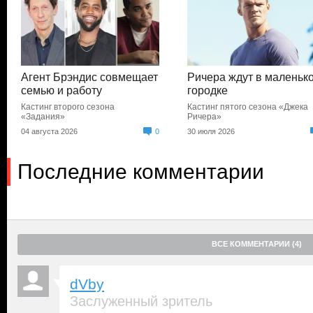
Агент Брэндис совмещает
Ричера ждут в маленьк
семью и работу
городке
Кастинг второго сезона
Кастинг пятого сезона «Джека
«Задания»
Ричера»
04 августа 2026
0
30 июля 2026
Последние комментарии
ВСЕ КОММЕНТАРИИ (4)
dVby
Заслуженный зритель