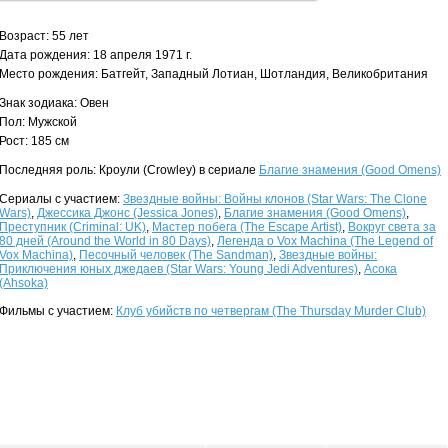
Возраст: 55 лет
Дата рождения: 18 апреля 1971 г.
Место рождения: Батгейт, Западный Лотиан, Шотландия, Великобритания
Знак зодиака: Овен
Пол: Мужской
Рост: 185 см
Последняя роль: Кроули (Crowley) в сериале
Благие знамения (Good Omens)
Сериалы с участием:
Звездные войны: Войны клонов (Star Wars: The Clone
Wars)
,
Джессика Джонс (Jessica Jones)
,
Благие знамения (Good Omens)
,
Преступник (Criminal: UK)
,
Мастер побега (The Escape Artist)
,
Вокруг света за
80 дней (Around the World in 80 Days)
,
Легенда о Vox Machina (The Legend of
Vox Machina)
,
Песочный человек (The Sandman)
,
Звездные войны:
Приключения юных джедаев (Star Wars: Young Jedi Adventures)
,
Асока
(Ahsoka)
Фильмы с участием:
Клуб убийств по четвергам (The Thursday Murder Club)