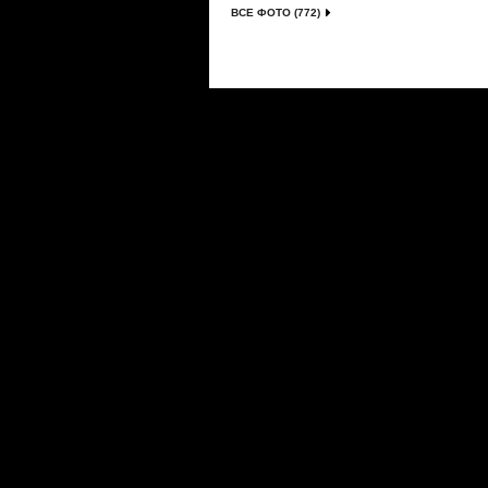
ВСЕ ФОТО (772)
Сериалы
|
Новости
|
Новинки
|
Видео
|
Расписани
О проекте
|
Правила
|
FAQ
|
Размещение реклам
LostFilm.TV. Лучшие сериалы, 2026 г. Копирован