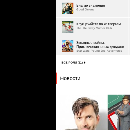
Благие знамения
Good Omens
Клуб убийств по четвергам
The Thursday Murder Club
Звездные войны:
Приключения юных джедаев
Star Wars: Young Jedi Adventures
ВСЕ РОЛИ (11)
Новости