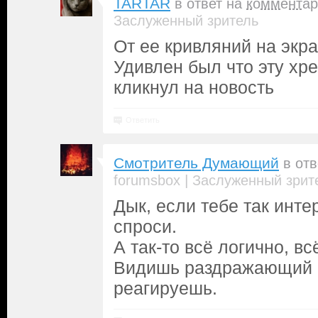
TARTAR
в ответ на
комментар
Заслуженный зритель
От ее кривляний на экра
Удивлен был что эту хре
кликнул на новость
Ответить
Смотритель Думающий
в от
|
forumsbox
Заслуженный зрит
Дык, если тебе так инте
спроси.
А так-то всё логично, вс
Видишь раздражающий 
реагируешь.