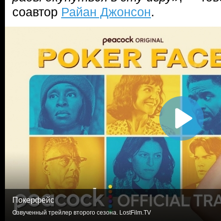
соавтор
Райан Джонсон
.
Покерфейс
Озвученный трейлер второго сезона. LostFilm.TV