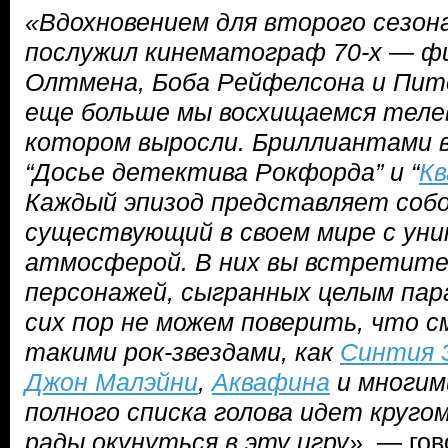
«Вдохновением для второго сезона
послужил кинематограф 70-х — 
Олтмена, Боба Рейфелсона и Пите
еще больше мы восхищаемся теле
котором выросли. Бриллиантами в
“Досье детектива Рокфорда” и “
Кв
Каждый эпизод представляет собо
существующий в своем мире с ун
атмосферой. В них вы встретит
персонажей, сыгранных целым пар
сих пор не можем поверить, что 
такими рок-звездами, как
Синтия 
Джон Малэйни
,
Аквафина
и многим
полного списка голова идет кругом
рады окунуться в эту игру»
, — го