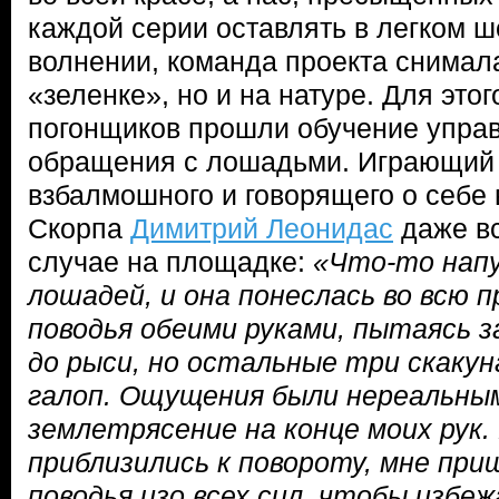
каждой серии оставлять в легком ш
волнении, команда проекта снимала
«зеленке», но и на натуре. Для это
погонщиков прошли обучение управ
обращения с лошадьми. Играющий 
взбалмошного и говорящего о себе 
Скорпа
Димитрий Леонидас
даже в
случае на площадке:
«Что-то напу
лошадей, и она понеслась во всю 
поводья обеими руками, пытаясь 
до рыси, но остальные три скакун
галоп. Ощущения были нереальны
землетрясение на конце моих рук.
приблизились к повороту, мне пр
поводья изо всех сил, чтобы избе