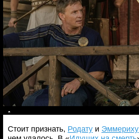
Стоит признать,
Родату
и
Эммериху
чем удалось. В «
Идущих на смерть