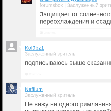
|
forumsbox
Заслуженный зрит
Защищает от солнечного
переохлаждения и осад
Ответить
Kol9bz1
Заслуженный зритель
подписываюсь выше сказанн
Ответить
Nefilum
Заслуженный зритель
Не вижу ни одного римлянина