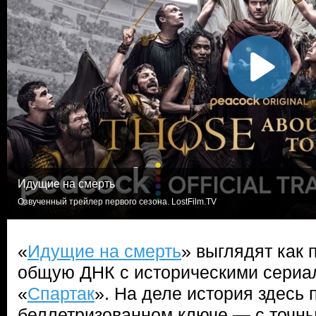
Идущие на смерть
Озвученный трейлер первого сезона. LostFilm.TV
«
Идущие на смерть
» выглядят как 
общую ДНК с историческими сериа
«
Спартак
». На деле история здесь 
беллетризованном ключе — с точн