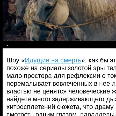
Шоу «
Идущие на смерть
», как бы 
похоже на сериалы золотой эры те
мало простора для рефлексии о том
перемалывает вовлеченных в нее лю
властью не ценятся человеческие ж
найдете много задерживающего дых
хитросплетений сюжета, что драму
смотреть одним глазом, параллельн