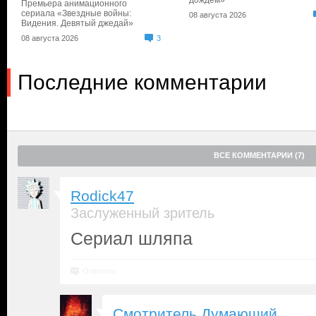
дождем»
Премьера анимационного
сериала «Звездные войны:
08 августа 2026
Видения. Девятый джедай»
08 августа 2026
3
Последние комментарии
ВСЕ КОММЕНТАРИИ (7)
Rodick47
Заслуженный зритель
Сериал шляпа
Ответить
Смотритель Думающий