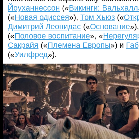
Йоуханнессон
(«
Викинги: Вальхалл
(«
Новая одиссея
»),
Том Хьюз
(«
Отк
Димитрий Леонидас
(«
Основание
»)
(«
Половое воспитание
», «
Нерегуля
Сакрайя
(«
Племена Европы
») и
Габ
(«
Уилфред
»).