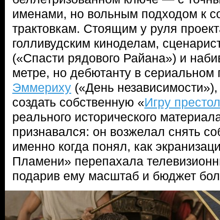
именами, но вольным подходом к с
трактовкам. Стоящим у руля прое
голливудским киноделам, сценарис
(«Спасти рядового Райана») и наб
метре, но дебютанту в сериальном
Эммериху
(«День независимости»),
создать собственную «
Игру престо
реального исторического материал
признавался: он возжелал снять со
именно когда понял, как экранизац
Пламени» перепахала телевизион
подарив ему масштаб и бюджет бол