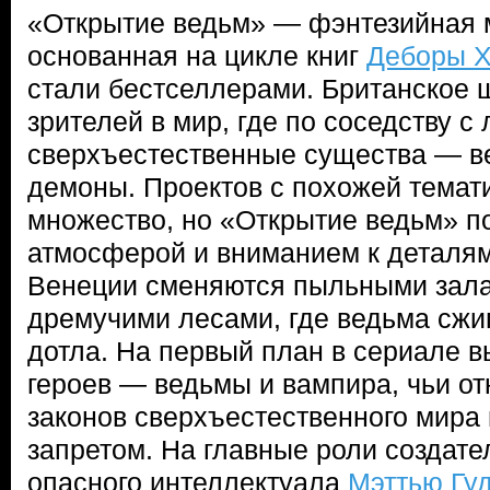
«Открытие ведьм» — фэнтезийная 
основанная на цикле книг
Деборы Х
стали бестселлерами. Британское 
зрителей в мир, где по соседству с
сверхъестественные существа — в
демоны. Проектов с похожей темат
множество, но «Открытие ведьм» п
атмосферой и вниманием к деталям
Венеции сменяются пыльными зала
дремучими лесами, где ведьма сжиг
дотла. На первый план в сериале в
героев — ведьмы и вампира, чьи о
законов сверхъестественного мира
запретом. На главные роли создат
опасного интеллектуала
Мэттью Гу