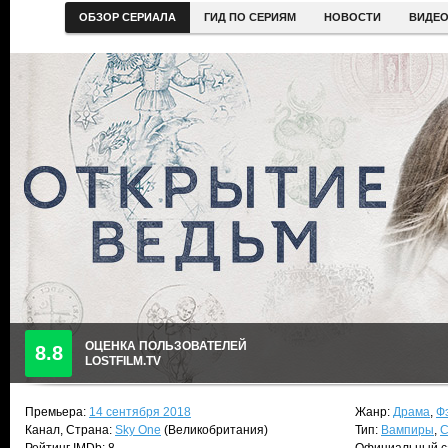
ОБЗОР СЕРИАЛА
ГИД ПО СЕРИЯМ
НОВОСТИ
ВИДЕ
ОЦЕНКА ПОЛЬЗОВАТЕЛЕЙ
8.8
LOSTFILM.TV
Премьера:
14 сентября 2018
Жанр:
Драма
,
Ф
Канал, Страна:
Sky One
(Великобритания)
Тип:
Вампиры
,
С