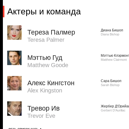
Актеры и команда
Диана Бишоп
Тереза Палмер
Diana Bishop
Teresa Palmer
Мэттью Клэрмон
Мэттью Гуд
Matthew Clairmont
Matthew Goode
Сара Бишоп
Алекс Кингстон
Sarah Bishop
Alex Kingston
Жербер Д'Орийа
Тревор Ив
Gerbert D'Aurillac
Trevor Eve