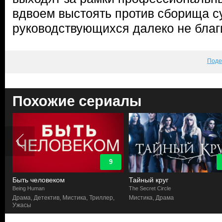
вдвоем выстоять против сборища с
руководствующихся далеко не благ
Поде
Похожие сериалы
9
Быть человеком
Тайный круг
Being Human
The Secret Circle
Драма, Детектив, Мистика, Триллер,
Мистика, Драма
Ужасы