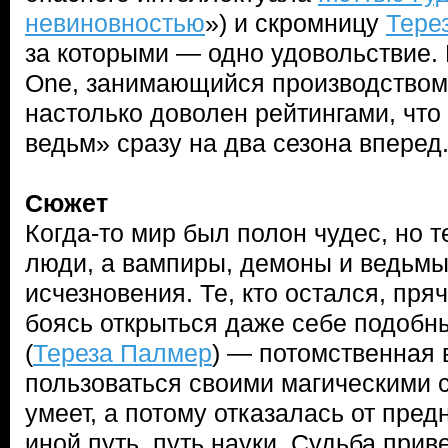
невиновностью
») и скромницу
Тере
за которыми — одно удовольствие.
One, занимающийся производством
настолько доволен рейтингами, чт
ведьм» сразу на два сезона вперед
Сюжет
Когда-то мир был полон чудес, но т
люди, а вампиры, демоны и ведьмы
исчезновения. Те, кто остался, пряч
боясь открыться даже себе подобн
(
Тереза Палмер
) — потомственная 
пользоваться своими магическими 
умеет, а потому отказалась от пре
иной путь, путь науки. Судьба прив