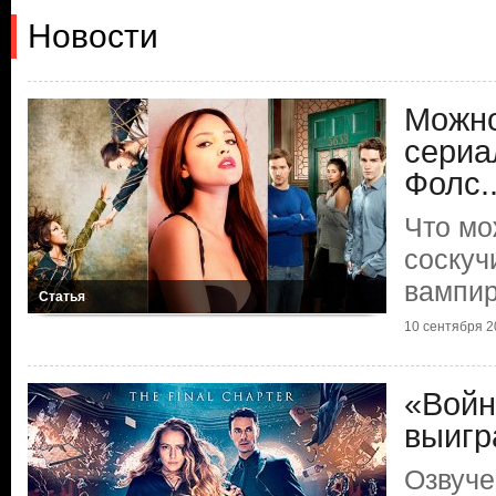
Новости
Можно
сериа
Фолс..
Что мо
соскуч
вампи
Статья
10 сентября 20
«Войн
выигр
Озвуче