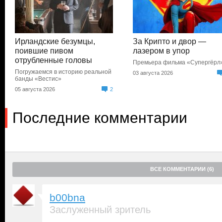
Ирландские безумцы,
За Крипто и двор —
поившие пивом
лазером в упор
отрубленные головы
Премьера фильма «Супергёрл
Погружаемся в историю реальной
03 августа 2026
банды «Вестис»
05 августа 2026
2
Последние комментарии
ВСЕ КОММЕНТАРИИ (6)
b00bna
Заслуженный зритель