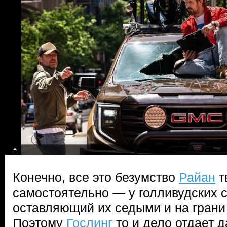
Конечно, все это безумство
Райан
т
самостоятельно — у голливудских
оставляющий их седыми и на гран
Поэтому
Гослинг
то и дело отдает 