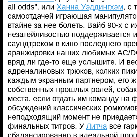
all odds”, или
Ханна Уэддингхэм
, с
самоотдачей играющая манипулятор
втайне за нее болеть. Вайб 90-х с 
незатейливостью поддерживается 
саундтреком в кино последнего вре
аранжировки наших любимых AC/DC,
вряд ли где-то еще услышите. И вес
адреналиновых трюков, колких пик
каждым экранным партнером, его ж
собственных прошлых ролей, собак
места, если отдать им команду на 
обсуждений классических ромкомо
неподходящий момент не приедает
финальных титров. У
Литча
все гар
сбалансированно в идеальной проп