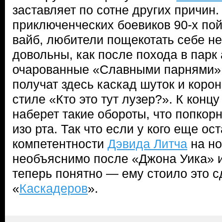
заставляет по сотне других причин
приключенческих боевиков 90-х по
вайб, любители пощекотать себе н
довольны, как после похода в парк
очарованные «Славными парнями»
получат здесь каскад шуток и коро
стиле «Кто это тут лузер?». К конц
наберет такие обороты, что попкор
изо рта. Так что если у кого еще о
компетентности
Дэвида Литча
на но
необъяснимо после «Джона Уика» и
теперь понятно — ему стоило это с
«
Каскадеров
».