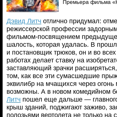
Премьера фильма «
Дэвид Литч
отлично придумал: отме
режиссерской профессии задорны
фильмом-посвящением предыдуще
шалость, которая удалась. В прош
и постановщик трюков, он и во всех
работах делает ставку на изобрета
заставляющий зрачки расширяться, 
том, как все эти сумасшедшие прыж
эквилибр на мчащихся через огонь
возможны. А в новом комедийном б
Литч
пошел еще дальше — главного
крыш зданий, поджигают заживо, за
полозьями вертолета не только на