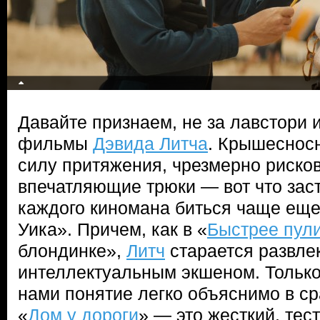
Давайте признаем, не за лавстори
фильмы
Дэвида Литча
. Крышеснос
силу притяжения, чрезмерно рисков
впечатляющие трюки — вот что зас
каждого киномана биться чаще ещ
Уика». Причем, как в «
Быстрее пул
блондинке»,
Литч
старается развле
интеллектуальным экшеном. Только
нами понятие легко объяснимо в с
«
Дом у дороги
» — это жесткий, тес