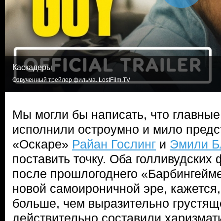
Каскадеры
Озвученный трейлер фильма. LostFilm.TV
Мы могли бы написать, что главные
исполнили остроумно и мило пред
«Оскаре»
Райан Гослинг
и
Эмили Б
поставить точку. Оба голливудских
после прошлогоднего «Барбингейм
новой самоироничной эре, кажется
больше, чем выразительно грустящ
действительно составили харизмати