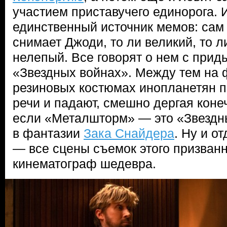
участием приставучего единорога. 
единственный источник мемов: сам
снимает Джоди, то ли великий, то л
нелепый. Все говорят о нем с прид
«Звездных войнах». Между тем на 
резиновых костюмах инопланетян 
речи и падают, смешно дергая коне
если «Металшторм» — это «Звездны
в фантазии
Зака Снайдера
. Ну и о
— все сцены съемок этого призванн
кинематограф шедевра.