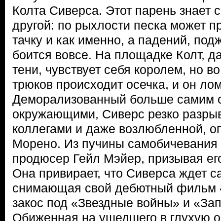
Колта Сиверса. Этот парень знает с
другой: по рыхлости песка может пр
тачку и как именно, а падений, под
боится вовсе. На площадке Колт, да
тени, чувствует себя королем, но в
трюков происходит осечка, и он лом
Деморализованный больше самим с
окружающими, Сиверс резко разрыв
коллегами и даже возлюбленной, 
Морено. Из пучины самобичевания 
продюсер Гейл Мэйер, призывая его
Она привирает, что Сиверса ждет с
снимающая свой дебютный фильм
закос под «Звездные войны» и «З
Обиженная на ушедшего в глухую о