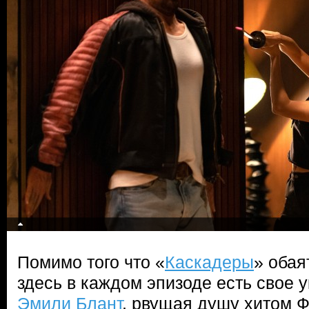
Помимо того что «
Каскадеры
» обая
здесь в каждом эпизоде есть свое 
Эмили Блант
, рвущая душу хитом Ф