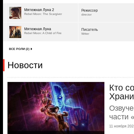
Мятежная Луна 2
Режиссер
Rebel Moon: The Scargiver
director
Мятежная Луна
Писатель
Rebel Moon: A Child of Fire
Writer
ВСЕ РОЛИ (2)
Новости
Кто с
Храни
Озвуче
части 
11 ноября 2024