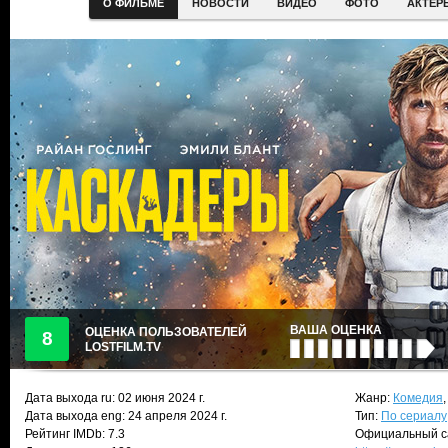
О ФИЛЬМЕ
НОВОСТИ
ВИДЕО
ФОТО
АКТЕР
ВАША ОЦЕНКА
ОЦЕНКА ПОЛЬЗОВАТЕЛЕЙ
8
LOSTFILM.TV
Дата выхода ru:
02 июня 2024
г.
Жанр:
Комедия
Дата выхода eng: 24 апреля 2024 г.
Тип:
По сериалу
Рейтинг IMDb: 7.3
Официальный с