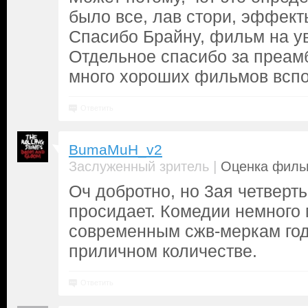
было все, лав стори, эффекты
Спасибо Брайну, фильм на ув
Отдельное спасибо за преамб
много хороших фильмов всп
Ответить
BumaMuH_v2
|
Заслуженный зритель
Оценка фильм
Оч добротно, но 3ая четверт
просидает. Комедии немного 
современным сжв-меркам год
приличном количестве.
Ответить