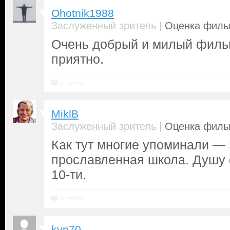
Ohotnik1988
|
Заслуженный зритель
Оценка фильм
Очень добрый и милый филь
приятно.
Ответить
MiklB
|
Заслуженный зритель
Оценка фильм
Как тут многие упоминали —
прославленная школа. Душу 
10-ти.
Ответить
kvn70