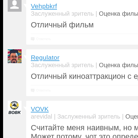
Vehpbkrf
|
Заслуженный зритель
Оценка фильм
Отличный фильм
Ответить
Regulator
|
Заслуженный зритель
Оценка фильм
Отличный киноаттракцион с е
Ответить
VOVK
|
|
arevidal
Заслуженный зритель
Оце
Считайте меня наивным, но 
Может потому, чот это опред