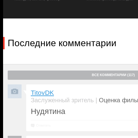
сломал себе спину. Посчитав себя лузером, Сиверс ушел в доб
отношения с недоумевающей Джоди. Из забытья и жалости к с
Гейл Мэйер (
Ханна Уэддингхэм
). Оказывается, Джоди как реж
обреченный на культовый статус фильм, а его главная звезда, 
подозрительными типами и пропал. Искать хайпующего актера
из-за не угасшей любви к Джоди. В процессе он понимает, что д
найденный в ванной отельного номера труп и вовсе не сулит н
Последние комментарии
Сиверса новость о том, что главным подозреваемым в убийстве 
парень в огне не горит, в воде не тонет, и с подставой разобр
любимой спасет…
ВСЕ КОММЕНТАРИИ (117)
TitovDK
|
Заслуженный зритель
Оценка фильм
Нудятина
Ответить