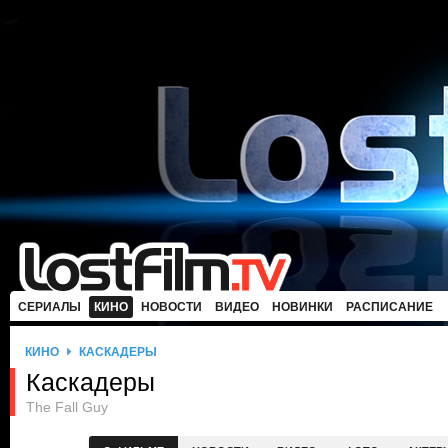
СЕРИАЛЫ
КИНО
НОВОСТИ
ВИДЕО
НОВИНКИ
РАСПИСАНИЕ
КИНО
КАСКАДЕРЫ
Каскадеры
The Fall Guy