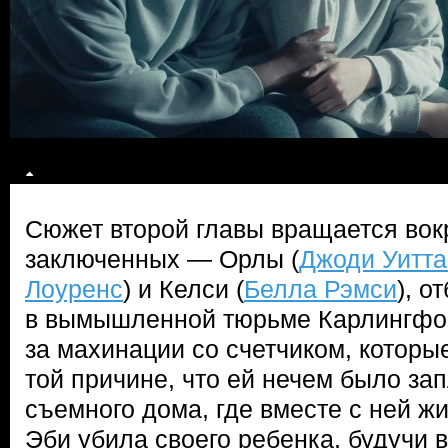
Сюжет второй главы вращается вокр
заключенных — Орлы (
Джоди Уитта
Лоуренс
) и Келси (
Белла Рэмси
), о
в вымышленной тюрьме Карлингфо
за махинации со счетчиком, которы
той причине, что ей нечем было за
съемного дома, где вместе с ней жи
Эби убила своего ребенка, будучи в