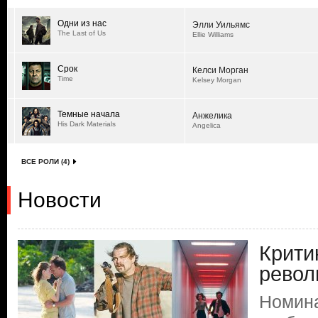
Одни из нас
Элли Уильямс
The Last of Us
Ellie Williams
Срок
Келси Морган
Time
Kelsey Morgan
Темные начала
Анжелика
His Dark Materials
Angelica
ВСЕ РОЛИ (4)
Новости
Крити
рево
Номина