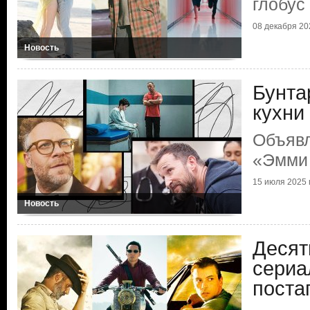
глобус
08 декабря 202
Новость
Бунта
кухни
Объяв
«Эмми
15 июля 2025 г
Новость
Десят
сериа
поста