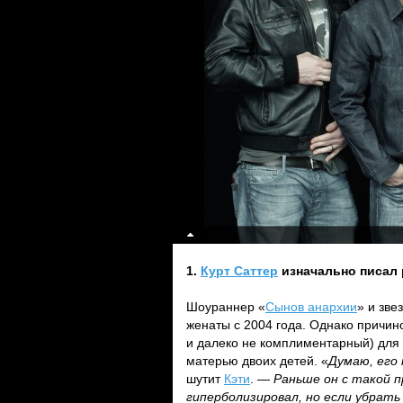
1.
Курт Саттер
изначально писал
Шоураннер «
Сынов анархии
» и зве
женаты с 2004 года. Однако причин
и далеко не комплиментарный) для
матерью двоих детей. «
Думаю, его 
шутит
Кэти
. —
Раньше он с такой п
гиперболизировал, но если убрат