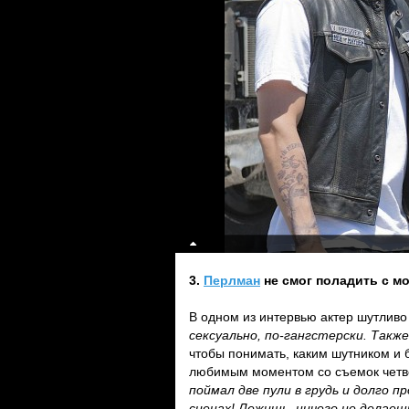
3.
Перлман
не смог поладить с м
В одном из интервью актер шутливо 
сексуально, по-гангстерски. Такж
чтобы понимать, каким шутником и
любимым моментом со съемок четвер
поймал две пули в грудь и долго п
сценах! Лежишь, ничего не делаеш