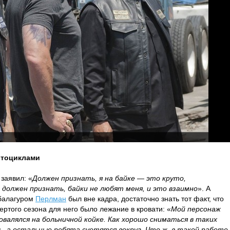
отоциклами
заявил: «
Должен признать, я на байке — это круто,
е должен признать, байки не любят меня, и это взаимно
». А
 балагуром
Перлман
был вне кадра, достаточно знать тот факт, что
того сезона для него было лежание в кровати: «
Мой персонаж
ровалялся на больничной койке. Как хорошо сниматься в таких
ь, а остальные ребята суетятся вокруг. Что ж, в такой работе