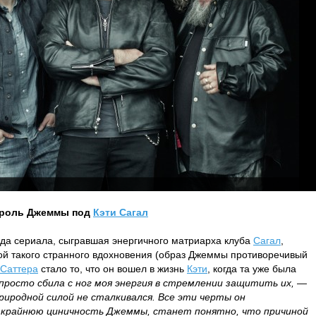
 роль Джеммы под
Кэти Сагал
зда сериала, сыгравшая энергичного матриарха клуба
Сагал
,
ой такого странного вдохновения (образ Джеммы противоречивый
Саттера
стало то, что он вошел в жизнь
Кэти
, когда та уже была
просто сбила с ног моя энергия в стремлении защитить их,
—
риродной силой не сталкивался. Все эти черты он
ь крайнюю циничность Джеммы, станет понятно, что причиной