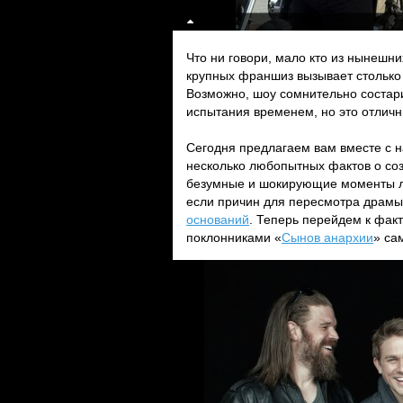
Что ни говори, мало кто из нынешн
крупных франшиз вызывает столько
Возможно, шоу сомнительно состари
испытания временем, но это отличн
Сегодня предлагаем вам вместе с н
несколько любопытных фактов о соз
безумные и шокирующие моменты лю
если причин для пересмотра драмы 
оснований
. Теперь перейдем к факт
поклонниками «
Сынов анархии
» са