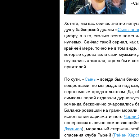
«Сы
Хотите, мы вас сейчас знатно нап
душу байкерской драмы «
Сыны ана
цифру, а в то, сколько всего поме
нулевых. Сейчас такой сериал, как
крайней мере, точно не в том виде,
которые сурово вели свои мужские д
гнушались алкоголя, стрельбы и сек
приятелей.
По сути, «
Сыны
» всегда были бандо
веществами, но мы рыдали над каж
вероломным предательством. Да, о
символы порой отдавали дурновкус
команда бесконечно очаровались ба
Балансировавший на грани морали 
исполнении харизматичного
Чарли 
понервничать вечно сомневающийся 
Джуниор
), моральный стержень этой
спасения клуба Рыжий (
Райан Хёрс