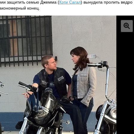
нии защитить семью Джемма (
Кэти Сагал
) вынудила пролить ведро
закономерный конец.