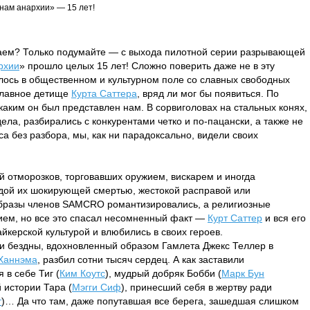
нам анархии» — 15 лет!
угаем? Только подумайте — с выхода пилотной серии разрывающей
рхии
» прошло целых 15 лет! Сложно поверить даже не в эту
нялось в общественном и культурном поле со славных свободных
 главное детище
Курта Саттера
, вряд ли мог бы появиться. По
 каким он был представлен нам. В сорвиголовах на стальных конях,
ела, разбирались с конкурентами четко и по-пацански, а также не
са без разбора, мы, как ни парадоксально, видели своих
й отморозков, торговавших оружием, вискарем и иногда
дой их шокирующей смертью, жестокой расправой или
бразы членов SAMCRO романтизировались, а религиозные
ием, но все это спасал несомненный факт —
Курт Саттер
и вся его
йкерской культурой и влюбились в своих героев.
и бездны, вдохновленный образом Гамлета Джекс Теллер в
Ханнэма
, разбил сотни тысяч сердец. А как заставили
в себе Тиг (
Ким Коутс
), мудрый добряк Бобби (
Марк Бун
 истории Тара (
Мэгги Сиф
), принесший себя в жертву ради
т
)… Да что там, даже попутавшая все берега, зашедшая слишком