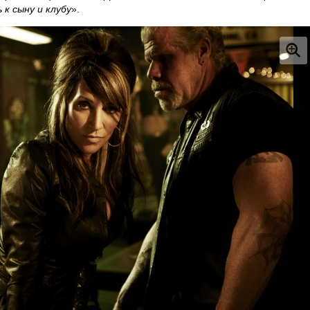
 к сыну и клубу
».