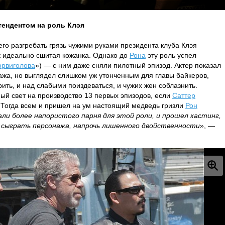
тендентом на роль Клэя
го разгребать грязь чужими руками президента клуба Клэя
ак идеально сшитая кожанка. Однако до
Рона
эту роль успел
орвиголова
») — с ним даже сняли пилотный эпизод. Актер показал
ажа, но выглядел слишком уж утонченным для главы байкеров,
рить, и над слабыми поиздеваться, и чужих жен соблазнить.
ный свет на производство 13 первых эпизодов, если
Саттер
о. Тогда всем и пришел на ум настоящий медведь гризли
Рон
али более напористого парня для этой роли, и прошел кастинг,
и сыграть персонажа, напрочь лишенного двойственности
», —