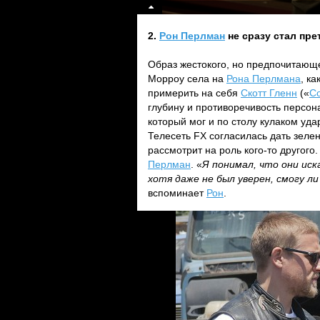
2.
Рон Перлман
не сразу стал пре
Образ жестокого, но предпочитающе
Морроу села на
Рона Перлмана
, к
примерить на себя
Скотт Гленн
(«
С
глубину и противоречивость персон
который мог и по столу кулаком уда
Телесеть FX согласилась дать зеле
рассмотрит на роль кого-то другог
Перлман
. «
Я понимал, что они иск
хотя даже не был уверен, смогу л
вспоминает
Рон
.