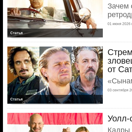
Зачем 
ретрод
01 июня 2026 г
Статья
Стрем
злове
от Са
«Сынам
03 сентября 20
Статья
Уолл-
Кадры 