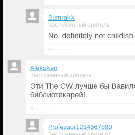
SumrakX
Заслуженный зритель
No, definitely not childish
Ответить
AleksXen
Заслуженный зритель
Эти The CW лучше бы Вавило
библиотекарей!
Ответить
Professor1234567890
Заслуженный зритель