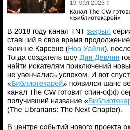
19 мая 2023 г.
Канал The CW готов
«Библиотекарей»
В 2018 году канал TNT
закрыл
сери
ставший в свое время продолжени
Флинне Карсене (
Ноа Уайли
), посл
Тогда создатель шоу
Дин Девлин
го
найти искателям приключений новы
не увенчались успехом. И вот спуст
«
Библиотекарей
» появился шанс ве
канал The CW готовит спин-офф се
получивший название «
Библиотека
(The Librarians: The Next Chapter).
В центре событий нового проекта о