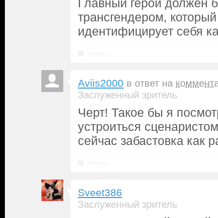
Главный герой должен 
трансгендером, который
идентифицирует себя ка
Ответить
Aviis2000
в ответ на
коммент
Заслуженный зритель
Черт! Такое бы я посмо
устроиться сценаристом
сейчас забастовка как р
Ответить
Sveet386
Заслуженный зритель