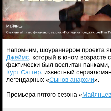
Майянцы
Озвученный тизер финального сезона: «Последняя поездка». LostFilm.T
Напомним, шоураннером проекта я
Джеймс
, который в юном возрасте 
фактически был воспитан панками,
Курт Саттер
, известный сериаломан
легендарных «
Сынов анархии
».
Премьера пятого сезона «
Майянце