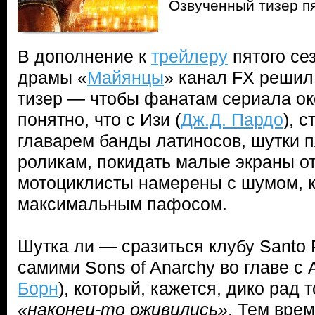
Озвученный тизер п
В дополнение к
трейлеру
пятого се
драмы «
Майянцы
» канал FX решил
тизер — чтобы фанатам сериала ок
понятно, что с Изи (
Дж.Д. Пардо
), 
главарем банды латиносов, шутки п
роликам, покидать малые экраны о
мотоциклисты намерены с шумом, 
максимальным пафосом.
Шутка ли — сразиться клубу Santo 
самими Sons of Anarchy во главе с 
Борн
), который, кажется, дико рад т
«наконец-то оживились»
. Тем вре