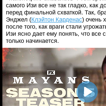
самого Изи все не так гладко, как 
перед финальной схваткой. Так, бра
Энджел (
Клэйтон Карденас
) очень 
после того, как враги стали угрожат
Изи ясно дает ему понять, что все
только начинается.