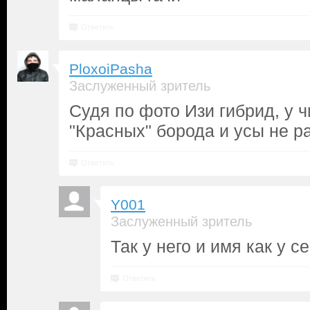
Ответить
PloxoiPasha
Заслуженный зритель
Судя по фото Изи гибрид, у 
"Красных" борода и усы не р
Ответить
Y001
Заслуженный зритель
Так у него и имя как у с
Ответить