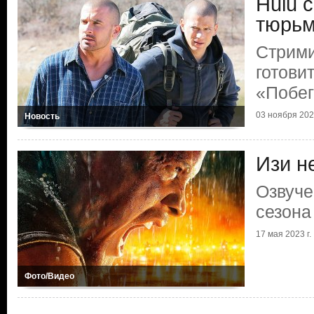
Hulu 
тюрь
Стрими
готови
«Побег
03 ноября 2023
Новость
Изи н
Озвуче
сезона
17 мая 2023 г.
Фото/Видео