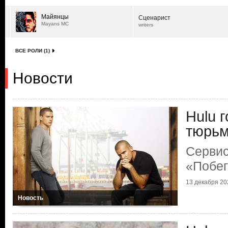
Майянцы
Сценарист
Mayans MC
writers
ВСЕ РОЛИ (1)
Новости
Hulu 
тюрь
Сервис
«Побег
13 декабря 202
Новость