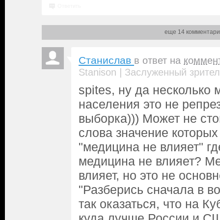
Ответить
еще 14 комментари
Станислав
в ответ на
коммен
|
Stanison
Заслуженный зрител
spites, ну да несколько
населения это не репре
выборка))) Может не сто
слова значение которых
"медицина не влияет" гд
медицина не влияет? М
влияет, но это не основ
"Разберись сначала в во
так оказаться, что на К
куда лучше России и С