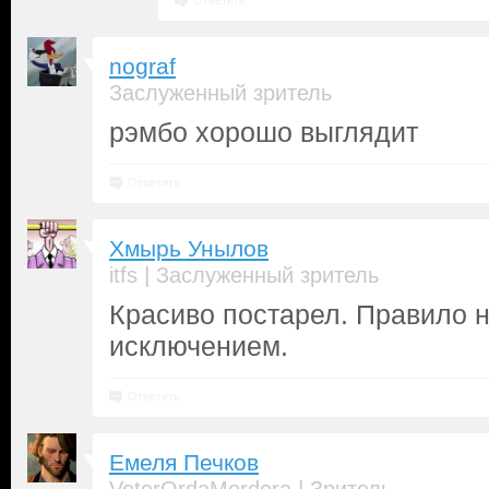
Ответить
nograf
Заслуженный зритель
рэмбо хорошо выглядит
Ответить
Хмырь Унылов
|
itfs
Заслуженный зритель
Красиво постарел. Правило н
исключением.
Ответить
Емеля Печков