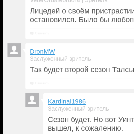
|
VeterOrdaMordora
Зритель
Лицедей о своём пристрастии
остановился. Было бы любоп
Ответить
DronMW
Заслуженный зритель
Так будет второй сезон Талсы
Ответить
Kardinal1986
Заслуженный зритель
Сезон будет. Но вот Уи
вышел, к сожалению.