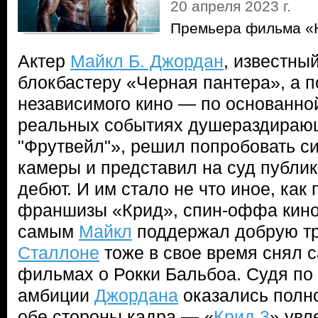
20 апреля 2023 г.
Премьера фильма «
Актер
Майкл Б. Джордан
, известны
блокбастеру «Черная пантера», а 
независимого кино — по основанно
реальных событиях душераздираю
"Фрутвейл"», решил попробовать с
камеры и представил на суд публи
дебют. И им стало не что иное, как
франшизы «Крид», спин-оффа кино
самым
Майкл
поддержал добрую 
Сталлоне
тоже в свое время снял с
фильмах о Рокки Бальбоа. Судя по 
амбиции
Джордана
оказались полн
обе стороны кадра — «
Крид 3
» увл