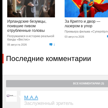
Ирландские безумцы,
За Крипто и двор —
поившие пивом
лазером в упор
отрубленные головы
Премьера фильма «Супергёрл
Погружаемся в историю реальной
03 августа 2026
банды «Вестис»
05 августа 2026
1
Последние комментарии
ВСЕ КОММЕНТАРИИ (3)
M.A.A
Заслуженный зритель