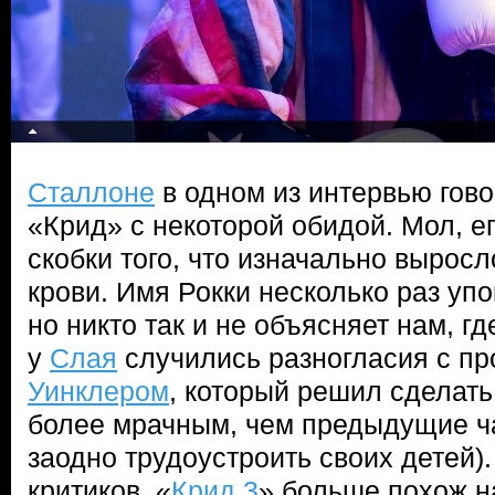
Сталлоне
в одном из интервью гов
«Крид» с некоторой обидой. Мол, ег
скобки того, что изначально выросло
крови. Имя Рокки несколько раз уп
но никто так и не объясняет нам, гд
у
Слая
случились разногласия с п
Уинклером
, который решил сделат
более мрачным, чем предыдущие ч
заодно трудоустроить своих детей).
критиков, «
Крид 3
» больше похож н