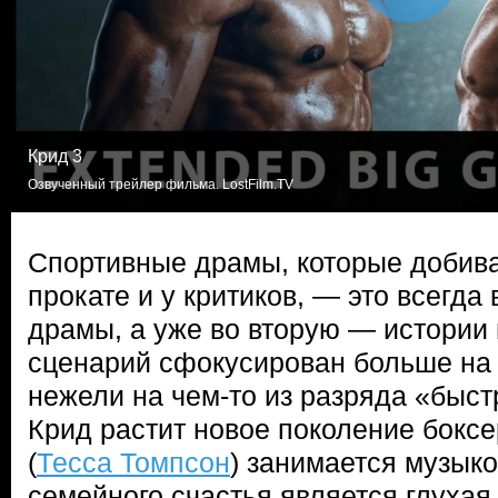
Крид 3
Озвученный трейлер фильма. LostFilm.TV
Спортивные драмы, которые добива
прокате и у критиков, — это всегда
драмы, а уже во вторую — истории п
сценарий сфокусирован больше на
нежели на чем-то из разряда «быст
Крид растит новое поколение боксе
(
Тесса Томпсон
) занимается музыко
семейного счастья является глухая 