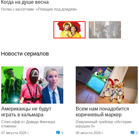
Ирландские безумцы, поивш
головы
м»
Погружаемся в историю реальной ба
Новости сериалов
Американцы не будут
Всем нам понадобится
играть в кальмара
коричневый маркер
Спин-офф от Дэвида Финчера
Озвученный трейлер «Истории
отменен
игрушек 5»
07 августа 2026 г.
6
05 августа 2026 г.
5