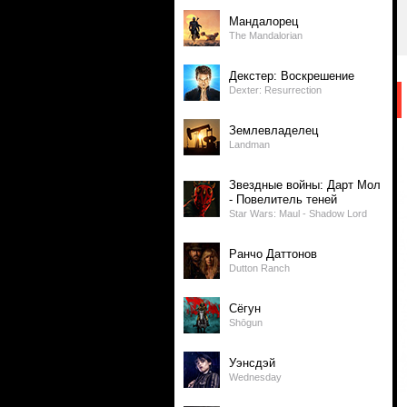
Мандалорец
The Mandalorian
Декстер: Воскрешение
Dexter: Resurrection
Землевладелец
Landman
Звездные войны: Дарт Мол
- Повелитель теней
Star Wars: Maul - Shadow Lord
Ранчо Даттонов
Dutton Ranch
Сёгун
Shōgun
Уэнсдэй
Wednesday