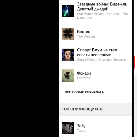
Звездные войны: Видения.
Девятый джедай
Star Wars: Visions Presents - The
Ninth Jedi
Вестис
The Westies
Стюарт Блум не смог
спасти вселенную
Stuart Fails to Save the Universe
Фонари
Lanterns
ВСЕ НОВЫЕ СЕРИАЛЫ
ТОП СНИМАЮЩИХСЯ
Табу
Taboo