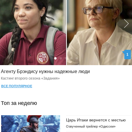
1
адежные люди
Шерлока ждут новые зн
Кастинг второго сезона «Моло
ВСЕ ПОПУЛЯРНОЕ
Топ за неделю
Царь Итаки вернется с местью
Озвученный трейлер «Одиссеи»