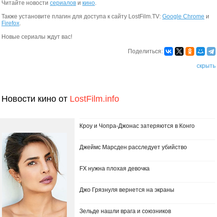
Читайте новости
сериалов
и
кино
.
Также установите плагин для доступа к сайту LostFilm.TV:
Google Chrome
и
Firefox
.
Новые сериалы ждут вас!
Поделиться:
скрыть
Новости кино от
LostFilm.info
Кроу и Чопра-Джонас затеряются в Конго
Джеймс Марсден расследует убийство
FX нужна плохая девочка
Джо Грязнуля вернется на экраны
Зельде нашли врага и союзников