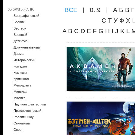
ВCE
|
0..9
|
А
Б
В
Г
ВЫБРАТЬ ЖАНР:
Биографический
С
Т
У
Ф
Х
Боевик
Вестерн
A
B
C
D
E
F
G
H
I
J
K
L
Военный
Детектив
Документальный
Драма
Исторический
Комедия
Комиксы
Криминал
Мелодрама
Мистика
Мюзикл
Научная фантастика
Приключенческий
Реалити-шоу
Семейный
Спорт