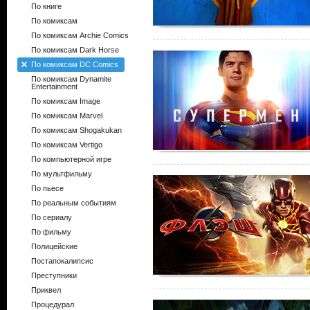
По книге
По комиксам
По комиксам Archie Comics
По комиксам Dark Horse
По комиксам DC Comics
По комиксам Dynamite
Entertainment
По комиксам Image
По комиксам Marvel
По комиксам Shogakukan
По комиксам Vertigo
По компьютерной игре
По мультфильму
По пьесе
По реальным событиям
По сериалу
По фильму
Полицейские
Постапокалипсис
Преступники
Приквел
Процедурал