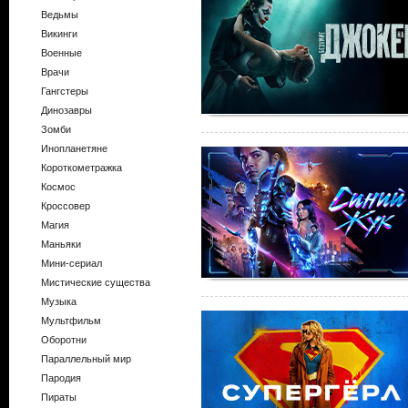
Ведьмы
Викинги
Военные
Врачи
Гангстеры
Динозавры
Зомби
Инопланетяне
Короткометражка
Космос
Кроссовер
Магия
Маньяки
Мини-сериал
Мистические существа
Музыка
Мультфильм
Оборотни
Параллельный мир
Пародия
Пираты