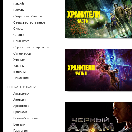
Ремейк
Роботы
Сверхспособности
Сверхъестественное
Сиквел
Слэшер
Спин-офф
Странствие во времени
Супергерои
Ученые
Хакеры
Шпионы
Эпидемия
ВЫБРАТЬ СТРАНУ:
Австралия
Австрия
Аргентина
Бразилия
Великобритания
Венгрия
Германия