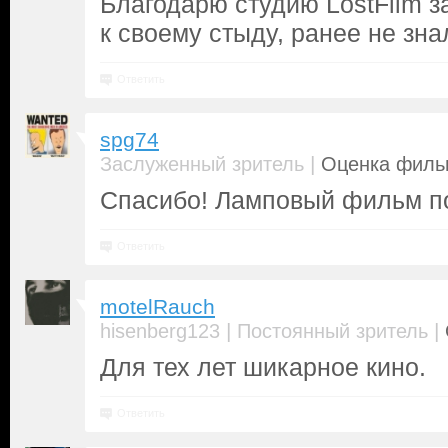
Благодарю студию LostFilm з
к своему стыду, ранее не знал
Ответить
spg74
|
Заслуженный зритель
Оценка фильм
Спасибо! Ламповый фильм по
Ответить
motelRauch
|
|
hisenberg123
Постоянный зритель
Для тех лет шикарное кино.
Ответить