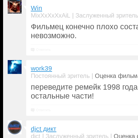
Win
|
MixXxXxXxAiL
Заслуженный зрител
Фильмец конечно плохо сост
невозможно.
Ответить
work39
|
Постоянный зритель
Оценка фильма
переведите ремейк 1998 года
остальные части!
Ответить
djct дикт
|
|
djct
Заслуженный зритель
Оценка 