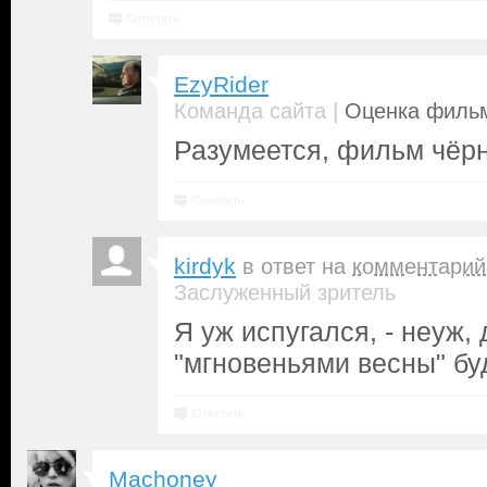
Ответить
EzyRider
|
Команда сайта
Оценка фильм
Разумеется, фильм чёр
Ответить
kirdyk
в ответ на
комментарий
Заслуженный зритель
Я уж испугался, - неуж, 
"мгновеньями весны" буд
Ответить
Machoney