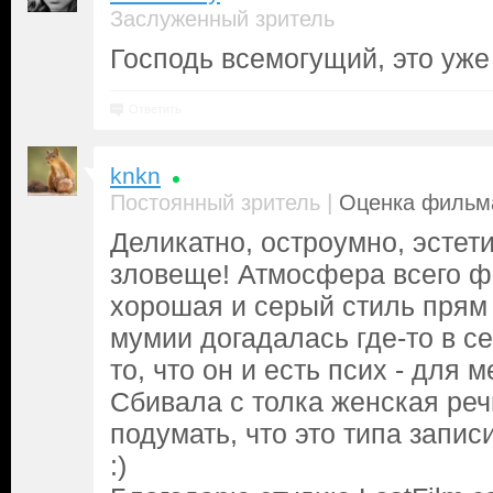
Заслуженный зритель
Господь всемогущий, это уж
Ответить
knkn
|
Постоянный зритель
Оценка фильма
Деликатно, остроумно, эстет
зловеще! Атмосфера всего ф
хорошая и серый стиль прям 
мумии догадалась где-то в с
то, что он и есть псих - для 
Сбивала с толка женская реч
подумать, что это типа записи
:)