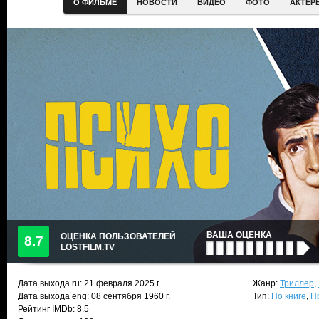
О ФИЛЬМЕ
НОВОСТИ
ВИДЕО
ФОТО
АКТЕР
ВАША ОЦЕНКА
ОЦЕНКА ПОЛЬЗОВАТЕЛЕЙ
8.7
LOSTFILM.TV
Дата выхода ru:
21 февраля 2025
г.
Жанр:
Триллер
,
Дата выхода eng: 08 сентября 1960 г.
Тип:
По книге
,
П
Рейтинг IMDb: 8.5