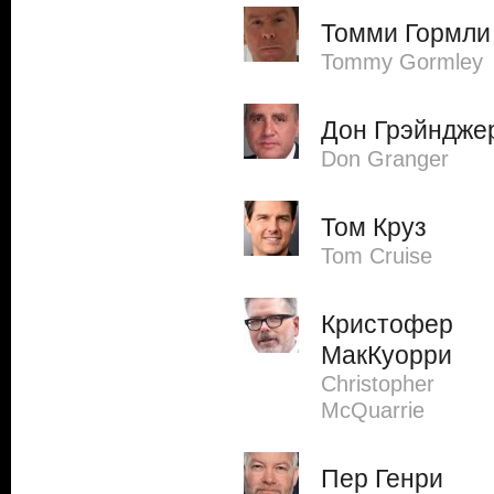
Томми Гормли
Tommy Gormley
Дон Грэйндже
Don Granger
Том Круз
Tom Cruise
Кристофер
МакКуорри
Christopher
McQuarrie
Пер Генри