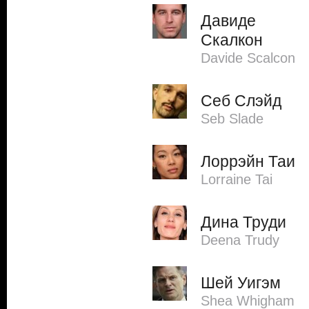
Давиде
Скалкон
Davide Scalcon
Себ Слэйд
Seb Slade
Лоррэйн Таи
Lorraine Tai
Дина Труди
Deena Trudy
Шей Уигэм
Shea Whigham