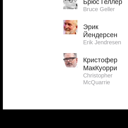
Брюс Геллер
Bruce Geller
Эрик
Йендерсен
Erik Jendresen
Кристофер
МакКуорри
Christopher
McQuarrie