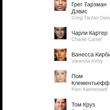
Грег Тарзман
Дэвис
Greg Tarzan Davi
Чарли Картер
Charlie Carter
Ванесса Кирб
Vanessa Kirby
Пом
Клементьефф
Pom Klementieff
Том Круз