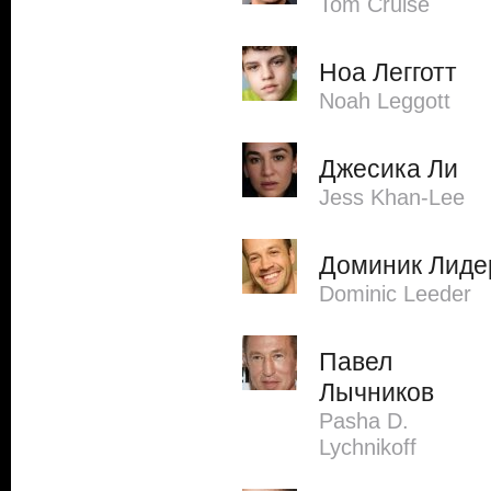
Tom Cruise
Ноа Легготт
Noah Leggott
Джесика Ли
Jess Khan-Lee
Доминик Лиде
Dominic Leeder
Павел
Лычников
Pasha D.
Lychnikoff