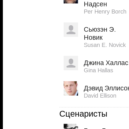
Надсен
Per Henry Borch
Сьюзэн Э.
Новик
Susan E. Novick
Джина Халлас
Gina Hallas
Дэвид Эллисо
David Ellison
Сценаристы