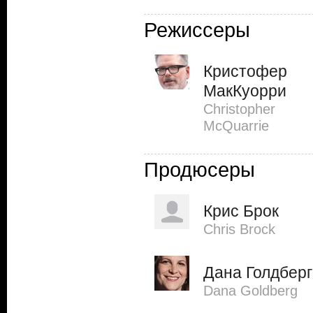
Режиссеры
Кристофер
МакКуорри
Christopher
McQuarrie
Продюсеры
Крис Брок
Chris Brock
Дана Голдберг
Dana Goldberg