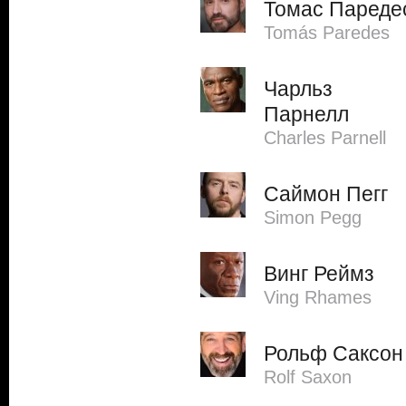
Томас Пареде
Tomás Paredes
Чарльз
Парнелл
Charles Parnell
Саймон Пегг
Simon Pegg
Винг Реймз
Ving Rhames
Рольф Саксон
Rolf Saxon