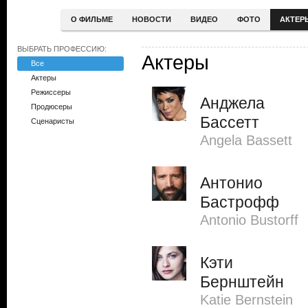
О ФИЛЬМЕ
НОВОСТИ
ВИДЕО
ФОТО
АКТЕР
ВЫБРАТЬ ПРОФЕССИЮ:
Актеры
Все
Актеры
Режиссеры
Анджела
Продюсеры
Бассетт
Сценаристы
Angela Bassett
Антонио
Бастрофф
Antonio Bustorff
Кэти
Бернштейн
Katie Bernstein