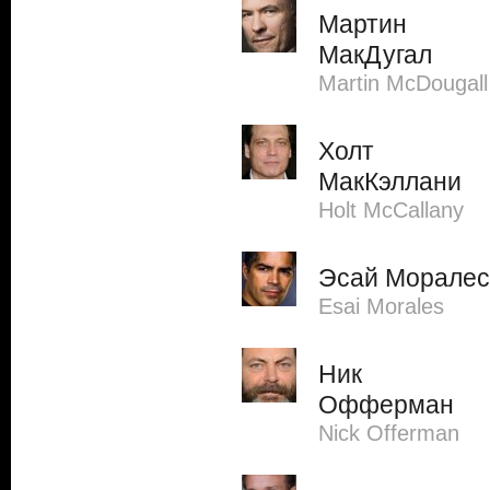
Мартин
МакДугал
Martin McDougall
Холт
МакКэллани
Holt McCallany
Эсай Моралес
Esai Morales
Ник
Офферман
Nick Offerman