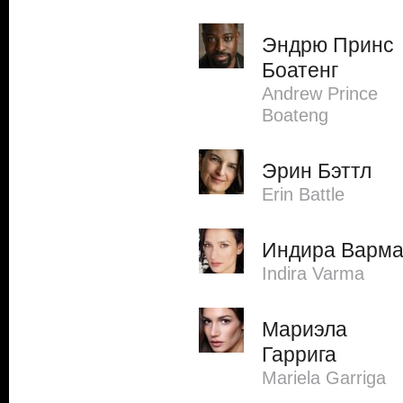
Эндрю Принс
Боатенг
Andrew Prince
Boateng
Эрин Бэттл
Erin Battle
Индира Варм
Indira Varma
Мариэла
Гаррига
Mariela Garriga