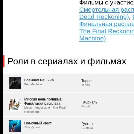
Фильмы с участи
Смертельная распл
Dead Reckoning)
,
Финальная расплат
The Final Reckoni
Machine)
Роли в сериалах и фильмах
Военная машина
Торрес
War Machine
Torres
Миссия невыполнима:
Габриэль
Финальная расплата
Gabriel
Mission Impossible - The Final
Reckoning
Побочный квест
Густаво
Side Quest
Gustavo