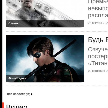
Премь
невып
распла
24 августа 2025
Статья
Будь 
Озвуче
постер
«Титан
02 сентября 20
Фото/Видео
ВСЕ НОВОСТИ (10)
Видео