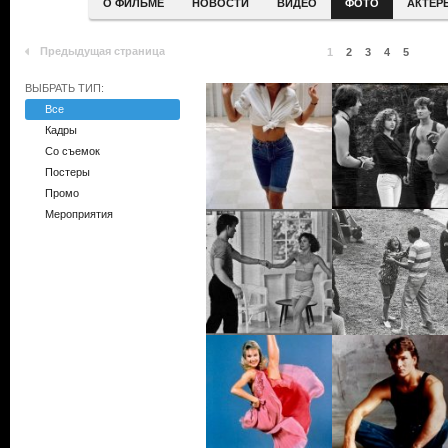
О ФИЛЬМЕ
НОВОСТИ
ВИДЕО
ФОТО
АКТЕР
Предыдущая страница
1
2
3
4
5
ВЫБРАТЬ ТИП:
Все
Кадры
Со съемок
Постеры
Промо
Мероприятия