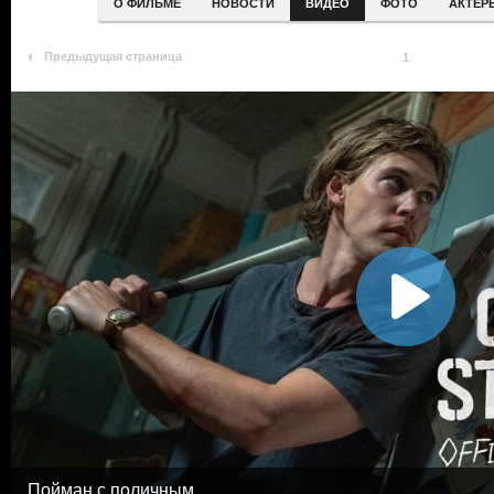
О ФИЛЬМЕ
НОВОСТИ
ВИДЕО
ФОТО
АКТЕР
Предыдущая страница
1
Пойман с поличным