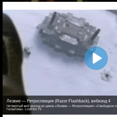
Лезвие — Ретроспекция (Razor Flashback), вебизод 4
Четвертый веб-эпизод из цикла «Лезвие — Ретроспекция» «Свободное п
Галактика». LostFilm.TV