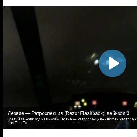
Лезвие — Ретроспекция (Razor Flashback), вебизод 3
Третий веб-эпизод из цикла «Лезвие — Ретроспекция» «Коготь Рэптора» 
LostFilm.TV