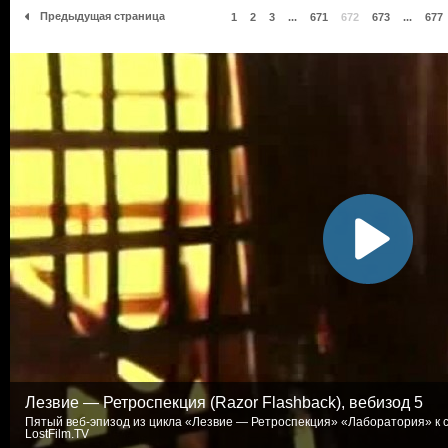
Предыдущая страница
1
2
3
...
671
672
673
...
677
Лезвие — Ретроспекция (Razor Flashback), вебизод 5
Пятый веб-эпизод из цикла «Лезвие — Ретроспекция» «Лаборатория» к с
LostFilm.TV