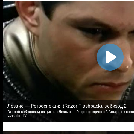
Лезвие — Ретроспекция (Razor Flashback), вебизод 2
Второй веб-эпизод из цикла «Лезвие — Ретроспекция» «В Ангаре» к сери
LostFilm.TV