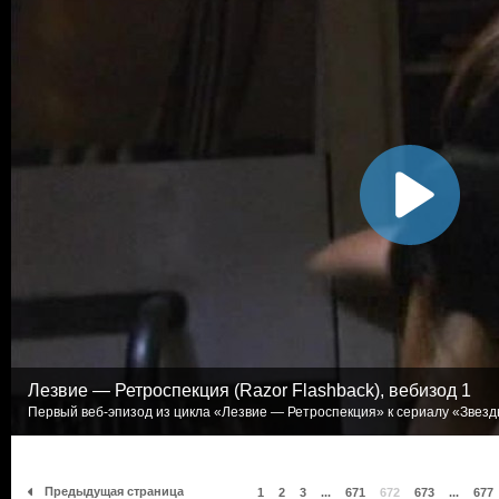
Лезвие — Ретроспекция (Razor Flashback), вебизод 1
Первый веб-эпизод из цикла «Лезвие — Ретроспекция» к сериалу «Звездн
Предыдущая страница
1
2
3
...
671
672
673
...
677