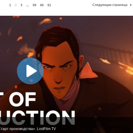
Следующая страница
1
2
3
...
59
60
61
тарт производства». LostFilm.TV