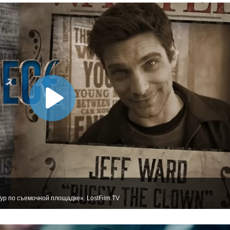
ур по съемочной площадке». LostFilm.TV