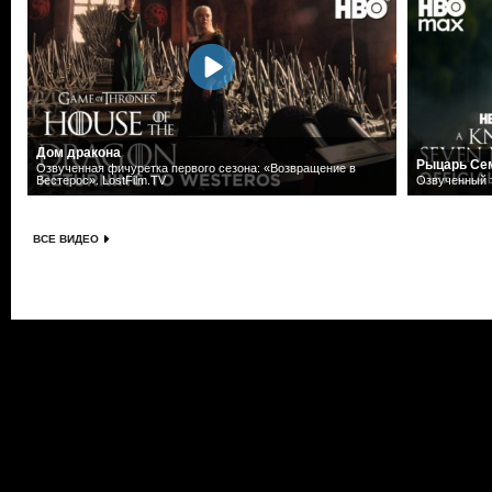
Дом дракона
Рыцарь Се
Озвученная фичуретка первого сезона: «Возвращение в
Вестерос». LostFilm.TV
Озвученный т
ВСЕ ВИДЕО