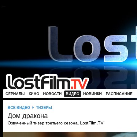
СЕРИАЛЫ
КИНО
НОВОСТИ
ВИДЕО
НОВИНКИ
РАСПИСАНИЕ
ВСЕ ВИДЕО
ТИЗЕРЫ
Дом дракона
Озвученный тизер третьего сезона. LostFilm.TV