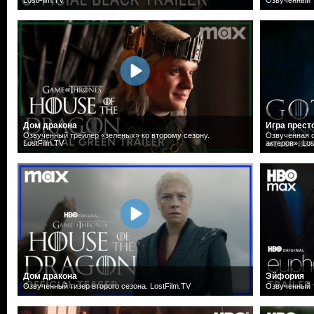
Дом дракона
Игра прест
Озвученный трейлер «зеленых» ко второму сезону.
Озвученная 
LostFilm.TV
актеров». Los
Дом дракона
Эйфория
Озвученный тизер второго сезона. LostFilm.TV
Озвученный т