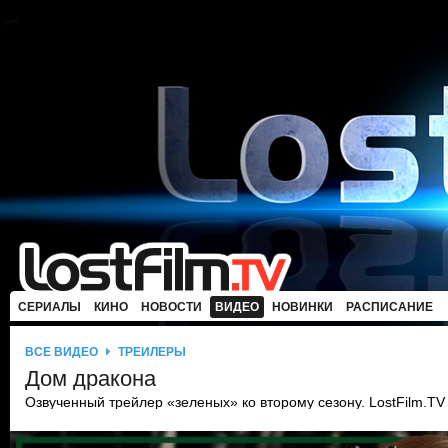
СЕРИАЛЫ
КИНО
НОВОСТИ
ВИДЕО
НОВИНКИ
РАСПИСАНИЕ
ВСЕ ВИДЕО
ТРЕЙЛЕРЫ
Дом дракона
Озвученный трейлер «зеленых» ко второму сезону. LostFilm.TV