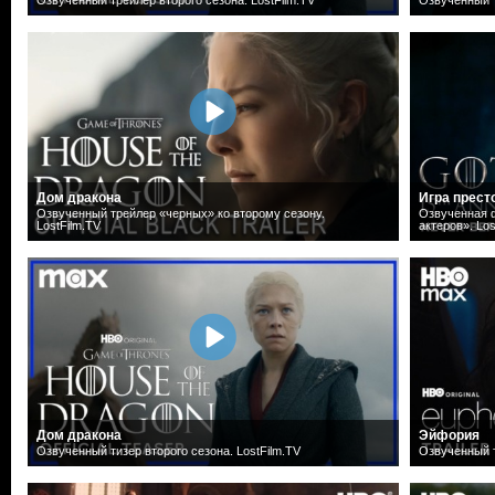
Дом дракона
Игра прест
Озвученный трейлер «черных» ко второму сезону.
Озвученная 
LostFilm.TV
актеров». Los
Дом дракона
Эйфория
Озвученный тизер второго сезона. LostFilm.TV
Озвученный т