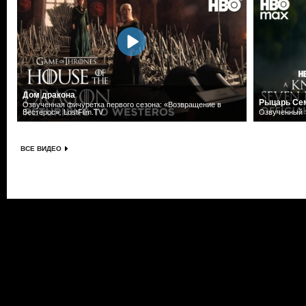
Дом дракона
Рыцарь Се
Озвученная фичуретка первого сезона: «Возвращение в
Вестерос». LostFilm.TV
Озвученный т
ВСЕ ВИДЕО