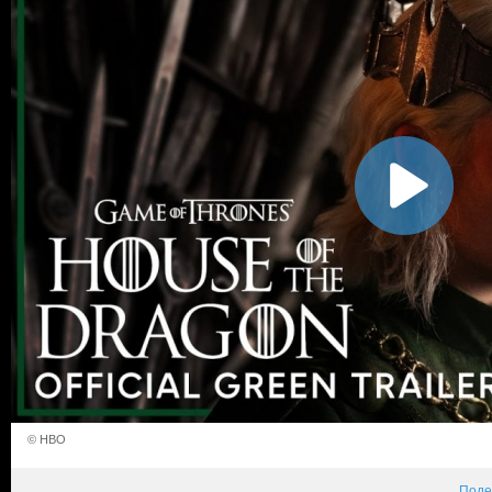
© HBO
Поде