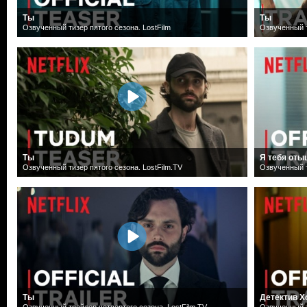
Ты
Ты
Озвученный тизер пятого сезона. LostFilm
Озвученный т
Ты
Я тебя оты
Озвученный тизер пятого сезона. LostFilm.TV
Озвученный т
Ты
Детектив Х
Озвученный трейлер четвертого сезона. LostFilm.TV
Озвученный т