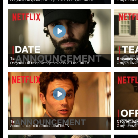
Ты
Внешние о
Озвученный тизер четвертого сезона. LostFilm.TV
Озвученный т
Ты
Сто лет од
Анонс четвертого сезона. LostFilm.TV
Озвученный т