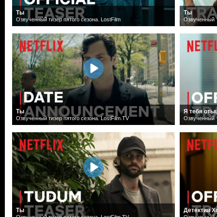
Ты
Ты
Озвученный тизер пятого сезона. LostFilm
Озвученный т
Ты
Я тебя оты
Озвученный тизер пятого сезона. LostFilm.TV
Озвученный т
Ты
Детектив Х
Озвученный тизер пятого сезона. LostFilm.TV
Озвученный т