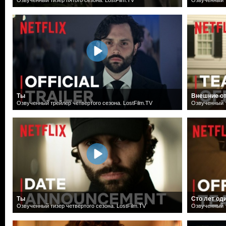
Ты
Внешние о
Озвученный трейлер четвертого сезона. LostFilm.TV
Озвученный т
Ты
Сто лет од
Озвученный тизер четвертого сезона. LostFilm.TV
Озвученный т