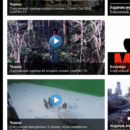
Террор
Ходячие ме
Озвученный трейлер второго сезона с Comic-Con 2019.
LostFilm.TV
Озвученный т
Террор
Безумцы
Озвученный трейлер #2 второго сезона. LostFilm.TV
Озвученный т
Террор
Ходячие ме
Озвученная фичуретка к 1 сезону: «Спецэффе́кты».
LostFilm.TV
Озвученный т