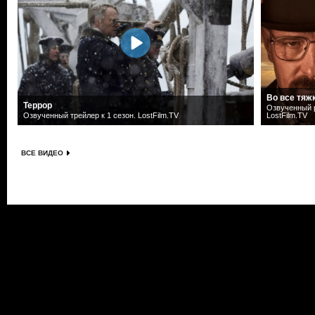
Во все тяж
Террор
Озвученный р
Озвученный трейлер к 1 сезон. LostFilm.TV
LostFilm.TV
ВСЕ ВИДЕО