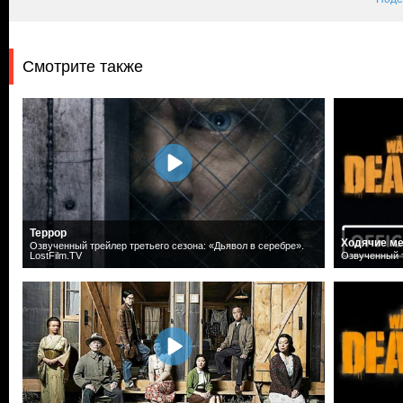
Смотрите также
Террор
Ходячие ме
Озвученный трейлер третьего сезона: «Дьявол в серебре».
LostFilm.TV
Озвученный т