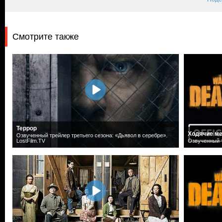
Смотрите также
Террор
Ходячие ме
Озвученный трейлер третьего сезона: «Дьявол в серебре».
LostFilm.TV
Озвученный т