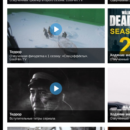
Террор
Ходячие ме
Озвученная фичуретка к 1 сезону: «Спецэффе́кты».
LostFilm.TV
Озвученный т
Террор
Ходячие ме
Вступительные титры сериала
Озвученный т