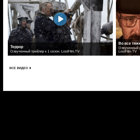
Во все тяж
Террор
Озвученный р
Озвученный трейлер к 1 сезон. LostFilm.TV
LostFilm.TV
ВСЕ ВИДЕО