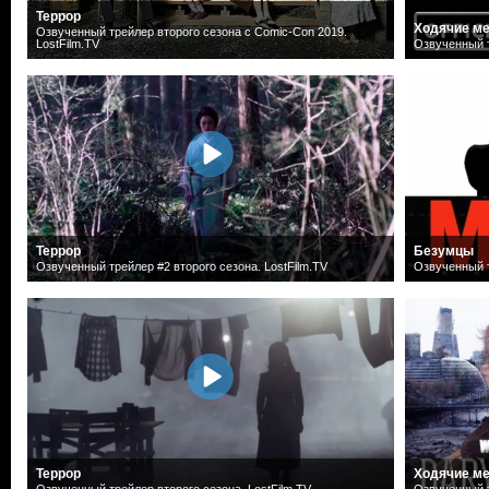
Террор
Ходячие ме
Озвученный трейлер второго сезона с Comic-Con 2019.
LostFilm.TV
Озвученный т
Террор
Безумцы
Озвученный трейлер #2 второго сезона. LostFilm.TV
Озвученный т
Террор
Ходячие ме
Озвученный трейлер второго сезона. LostFilm.TV
Озвученный т