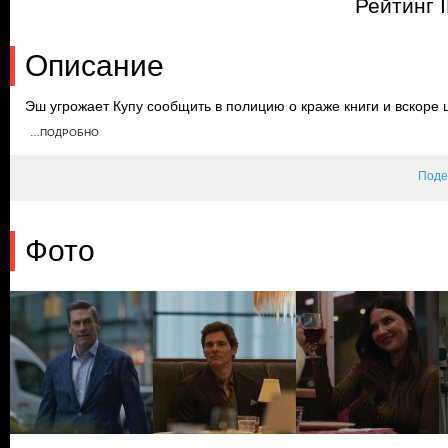
Рейтинг 
Описание
Эш угрожает Купу сообщить в полицию о краже книги и вскоре 
деньги в фонд. Эли сталкивается с трудностями в процессе пр
…ПОДРОБНО
аннулировать письмо Тори об отказе от поступления в Принст
гражданство, а Эш и Саманта ужинают вместе.
Поде
Фото