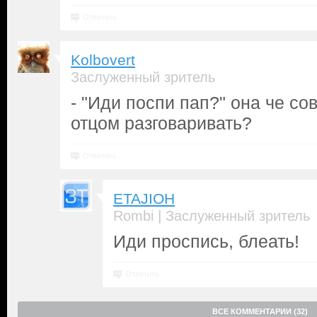
Ответить
Kolbovert
Заслуженный зритель
- "Иди поспи пап?" она че со
отцом разговаривать?
Ответить
ETAJIOH
|
Rombi
Заслуженный зритель
Иди проспись, блеать!
Ответить
ВСЕ КОММЕНТАРИИ (32)