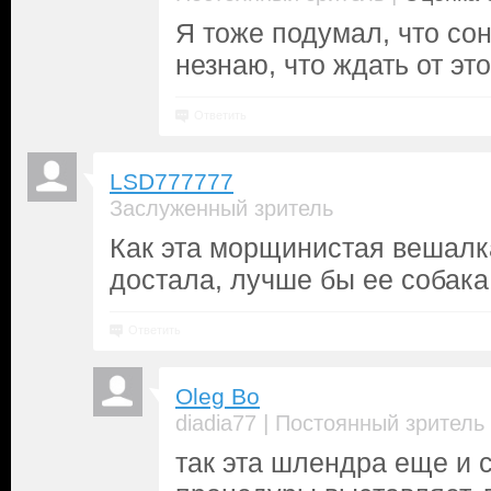
Я тоже подумал, что со
незнаю, что ждать от эт
Ответить
LSD777777
Заслуженный зритель
Как эта морщинистая вешал
достала, лучше бы ее собака
Ответить
Oleg Bo
|
diadia77
Постоянный зритель
так эта шлендра еще и 