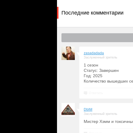
Последние комментарии
zasadadada
Заслуженный зритель
1 сезон
Статус: Завершен
Год: 2025
Количество вышедших сер
Ответить
DblM
Заслуженный зритель
Мистер Хэмм и токсичны