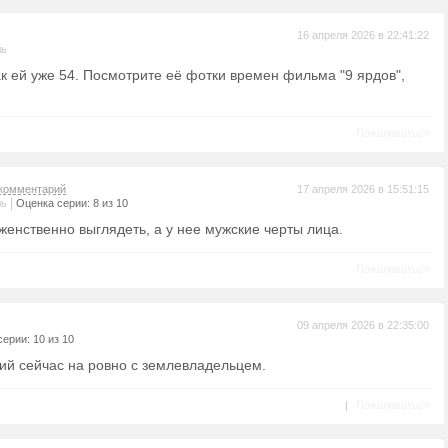
16 апреля 2026 в 22:41:22
ль
к ей уже 54. Посмотрите её фотки времен фильма "9 ярдов",
Пожаловаться
комментарий
17 апреля 2026 в 15:51:15
|
ль
Оценка серии: 8 из 10
женственно выглядеть, а у нее мужские черты лица.
Пожаловаться
09 апреля 2026 в 22:35:00
ерии: 10 из 10
й сейчас на ровно с землевладельцем.
|
Пожаловаться