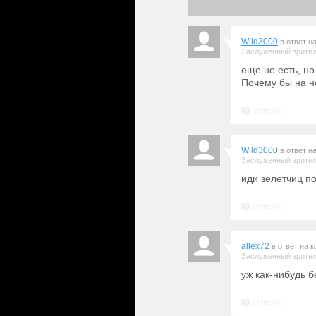
Wild3000
в ответ н
Заслуженный зрите
еще не есть, но
Почему бы на н
Ответить
Wild3000
в ответ н
Заслуженный зрите
иди зелетчиц п
Ответить
allex72
в ответ на
к
Заслуженный зрите
уж как-нибудь б
Ответить