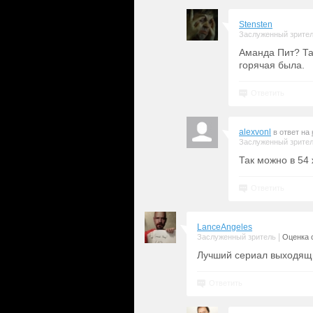
Stensten
Заслуженный зрите
Аманда Пит? Та
горячая была.
Ответить
alexvonl
в ответ на
Заслуженный зрите
Так можно в 54 
Ответить
LanceAngeles
|
Заслуженный зритель
Оценка с
Лучший сериал выходящи
Ответить