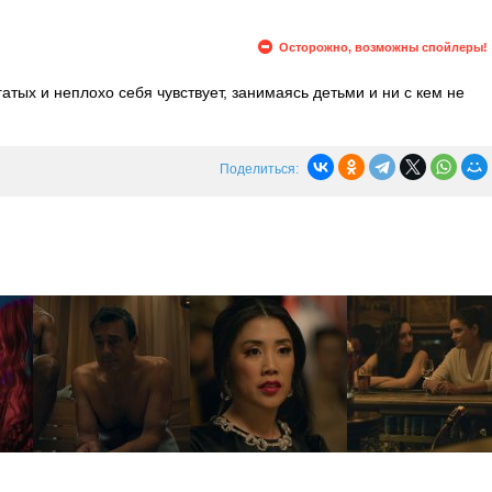
Осторожно, возможны спойлеры!
тых и неплохо себя чувствует, занимаясь детьми и ни с кем не
 продает особняк миллиардеру. Барни догадывается, чем
енности жены, просит его о помощи.
Поделиться: