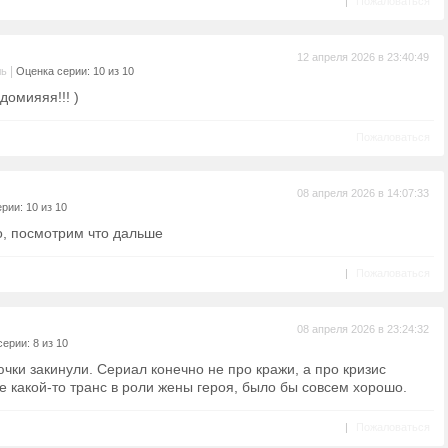
|
Пожаловаться
12 апреля 2026 в 23:40:49
|
ль
Оценка серии: 10 из 10
домияяя!!! )
Пожаловаться
08 апреля 2026 в 14:07:33
рии: 10 из 10
о, посмотрим что дальше
|
Пожаловаться
08 апреля 2026 в 23:24:32
ерии: 8 из 10
ючки закинули. Сериал конечно не про кражи, а про кризис
не какой-то транс в роли жены героя, было бы совсем хорошо.
|
Пожаловаться