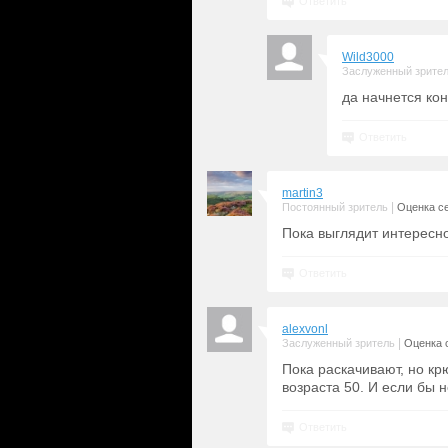
Ответить
Wild3000
Заслуженный зрите
да начнется кон
Ответить
martin3
|
Постоянный зритель
Оценка се
Пока выглядит интересн
Ответить
alexvonl
|
Заслуженный зритель
Оценка с
Пока раскачивают, но кр
возраста 50. И если бы 
Ответить