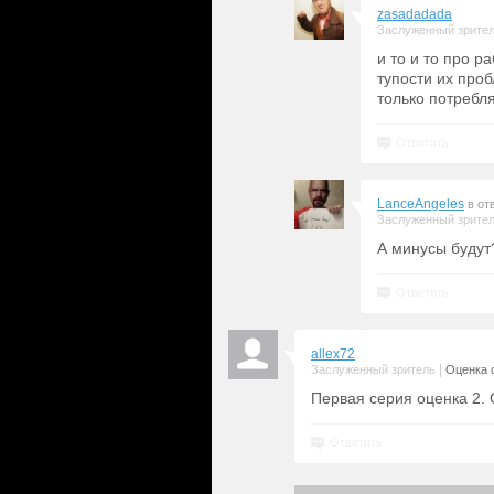
zasadadada
Заслуженный зрите
и то и то про р
тупости их проб
только потребл
Ответить
LanceAngeles
в от
Заслуженный зрите
А минусы будут
Ответить
allex72
|
Заслуженный зритель
Оценка с
Первая серия оценка 2. 
Ответить