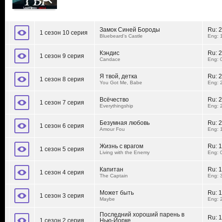
Замок Синей Бороды
Ru:
2
1 сезон 10 серия
Bluebeard's Castle
Eng: 
Кэндис
Ru:
2
1 сезон 9 серия
Candace
Eng: 
Я твой, детка
Ru:
2
1 сезон 8 серия
You Got Me, Babe
Eng: 
Всёчество
Ru:
2
1 сезон 7 серия
Everythingship
Eng: 
Безумная любовь
Ru:
2
1 сезон 6 серия
Amour Fou
Eng: 
Жизнь с врагом
Ru:
1
1 сезон 5 серия
Living with the Enemy
Eng: 
Капитан
Ru:
1
1 сезон 4 серия
The Captain
Eng: 
Может быть
Ru:
1
1 сезон 3 серия
Maybe
Eng: 
Последний хороший парень в
Ru:
1
1 сезон 2 серия
Нью-Йорке