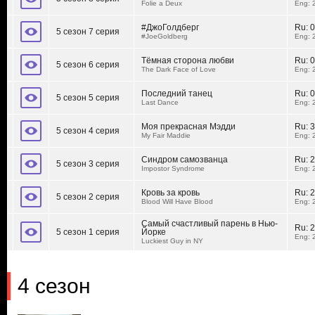
Folie a Deux
Eng: 
#ДжоГолдберг
Ru:
0
5 сезон 7 серия
#JoeGoldberg
Eng: 
Тёмная сторона любви
Ru:
0
5 сезон 6 серия
The Dark Face of Love
Eng: 
Последний танец
Ru:
0
5 сезон 5 серия
Last Dance
Eng: 
Моя прекрасная Мэдди
Ru:
3
5 сезон 4 серия
My Fair Maddie
Eng: 
Синдром самозванца
Ru:
2
5 сезон 3 серия
Impostor Syndrome
Eng: 
Кровь за кровь
Ru:
2
5 сезон 2 серия
Blood Will Have Blood
Eng: 
Самый счастливый парень в Нью-
Ru:
2
5 сезон 1 серия
Йорке
Eng: 
Luckiest Guy in NY
4 сезон