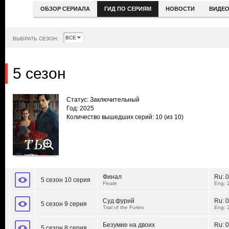
ОБЗОР СЕРИАЛА
ГИД ПО СЕРИЯМ
НОВОСТИ
ВИДЕ
ВЫБРАТЬ СЕЗОН:
5 сезон
Статус: Заключительный
Год: 2025
Количество вышедших серий: 10
(из 10)
Финал
Ru:
0
5 сезон 10 серия
Finale
Eng: 
Суд фурий
Ru:
0
5 сезон 9 серия
Trial of the Furies
Eng: 
Безумие на двоих
Ru:
0
5 сезон 8 серия