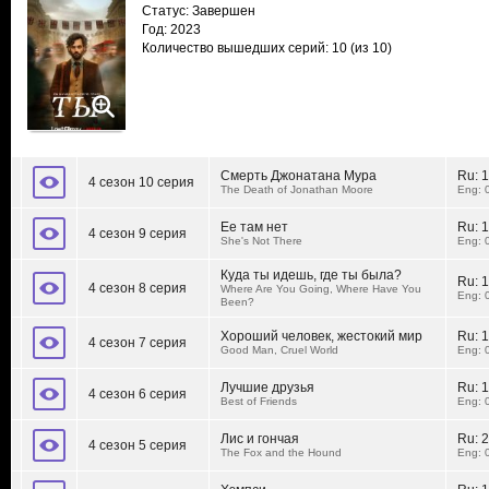
Статус: Завершен
Год: 2023
Количество вышедших серий: 10
(из 10)
Смерть Джонатана Мура
Ru:
1
4 сезон 10 серия
The Death of Jonathan Moore
Eng: 
Ее там нет
Ru:
1
4 сезон 9 серия
She's Not There
Eng: 
Куда ты идешь, где ты была?
Ru:
1
4 сезон 8 серия
Where Are You Going, Where Have You
Eng: 
Been?
Хороший человек, жестокий мир
Ru:
1
4 сезон 7 серия
Good Man, Cruel World
Eng: 
Лучшие друзья
Ru:
1
4 сезон 6 серия
Best of Friends
Eng: 
Лис и гончая
Ru:
2
4 сезон 5 серия
The Fox and the Hound
Eng: 