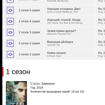
Farewell, My Bunny
Eng: 
Хороших отходных, Джо!
Ru:
0
2 сезон 5 серия
Have a Good Wellkend, Joe!
Eng: 
Хороший, плохой, Хенди
Ru:
0
2 сезон 4 серия
The Good, the Bad & the Hendy
Eng: 
Зачем нужны друзья?
Ru:
3
2 сезон 3 серия
What Are Friends For?
Eng: 
Верхушка айсберга
Ru:
3
2 сезон 2 серия
Just the Tip
Eng: 
Новое начало
Ru:
2
2 сезон 1 серия
A Fresh Start
Eng: 
1 сезон
Статус: Завершен
Год: 2018
Количество вышедших серий: 10
(из 10)