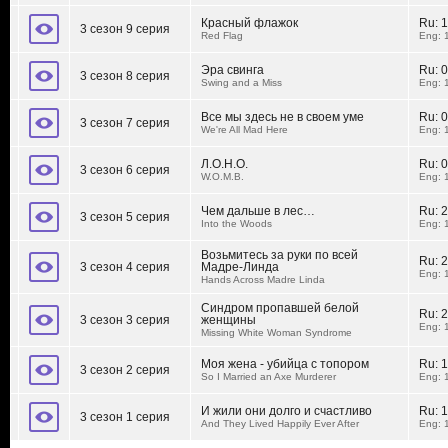
Красный флажок
Ru:
1
3 сезон 9 серия
Red Flag
Eng: 
Эра свинга
Ru:
0
3 сезон 8 серия
Swing and a Miss
Eng: 
Все мы здесь не в своем уме
Ru:
0
3 сезон 7 серия
We're All Mad Here
Eng: 
Л.О.Н.О.
Ru:
0
3 сезон 6 серия
W.O.M.B.
Eng: 
Чем дальше в лес…
Ru:
2
3 сезон 5 серия
Into the Woods
Eng: 
Возьмитесь за руки по всей
Ru:
2
3 сезон 4 серия
Мадре-Линда
Eng: 
Hands Across Madre Linda
Синдром пропавшей белой
Ru:
2
3 сезон 3 серия
женщины
Eng: 
Missing White Woman Syndrome
Моя жена - убийца с топором
Ru:
1
3 сезон 2 серия
So I Married an Axe Murderer
Eng: 
И жили они долго и счастливо
Ru:
1
3 сезон 1 серия
And They Lived Happily Ever After
Eng: 