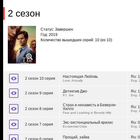
2 сезон
Статус: Завершен
Год: 2019
Количество вышедших серий: 10
(из 10)
Настоящая Любовь
Ru:
1
2 сезон 10 серия
Love, Actually
Eng: 
Детектив Джо
Ru:
1
2 сезон 9 серия
P.I. Joe
Eng: 
Страх и ненависть в Беверли-
Ru:
1
2 сезон 8 серия
Хиллз
Eng: 
Fear and Loathing in Beverly Hills
Экс-зистенциальный кризис
Ru:
0
2 сезон 7 серия
Ex-istential Crisis
Eng: 
Прощай, зайка
Ru:
0
2 сезон 6 серия