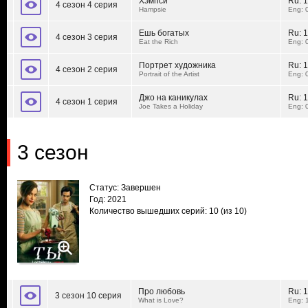
Хэмпси
Ru:
1
4 сезон 4 серия
Hampsie
Eng: 
Ешь богатых
Ru:
1
4 сезон 3 серия
Eat the Rich
Eng: 
Портрет художника
Ru:
1
4 сезон 2 серия
Portrait of the Artist
Eng: 
Джо на каникулах
Ru:
1
4 сезон 1 серия
Joe Takes a Holiday
Eng: 
3 сезон
Статус: Завершен
Год: 2021
Количество вышедших серий: 10
(из 10)
Про любовь
Ru:
1
3 сезон 10 серия
What is Love?
Eng: 