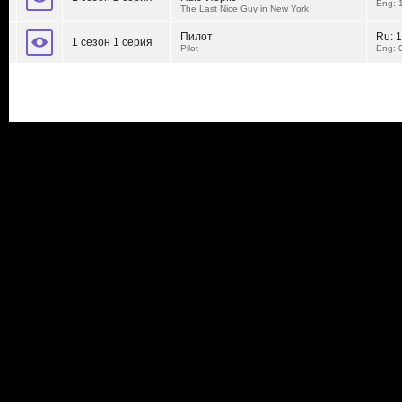
Eng: 
The Last Nice Guy in New York
Пилот
Ru:
1
1 сезон 1 серия
Pilot
Eng: 