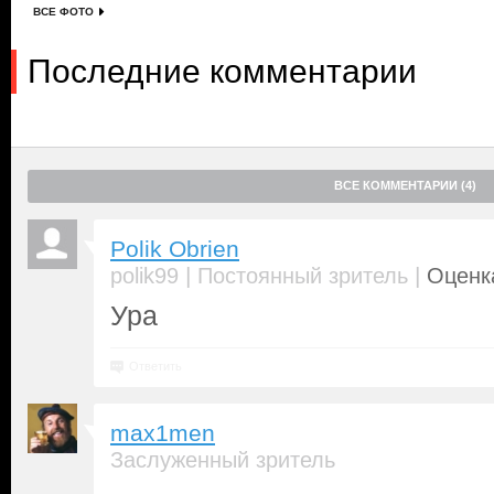
ВСЕ ФОТО
Последние комментарии
ВСЕ КОММЕНТАРИИ (4)
Polik Obrien
|
|
polik99
Постоянный зритель
Оценка
Ура
Ответить
max1men
Заслуженный зритель