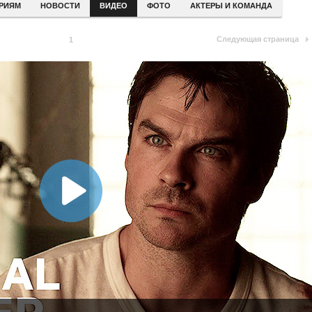
ЕРИЯМ
НОВОСТИ
ВИДЕО
ФОТО
АКТЕРЫ И КОМАНДА
Следующая страница
1