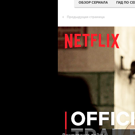
ОБЗОР СЕРИАЛА
ГИД ПО С
Предыдущая страница