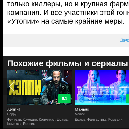
только киллеры, но и крупная фар
компания. И все участники этой гон
«Утопии» на самые крайние меры.
Поде
Похожие фильмы и сериалы
9.1
Хэппи!
Маньяк
Happy!
Maniac
а
Фэнтези, Комедия, Криминал, Драма,
Драма, Фантастика, Комедия
Комиксы, Боевик