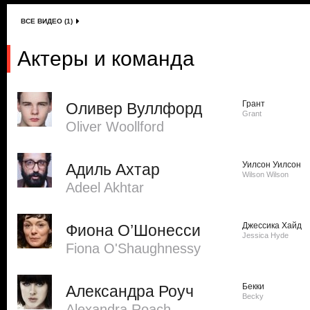
ВСЕ ВИДЕО (1)
Актеры и команда
Грант
Оливер Вуллфорд
Grant
Oliver Woollford
Уилсон Уилсон
Адиль Ахтар
Wilson Wilson
Adeel Akhtar
Джессика Хайд
Фиона О’Шонесси
Jessica Hyde
Fiona O'Shaughnessy
Бекки
Александра Роуч
Becky
Alexandra Roach