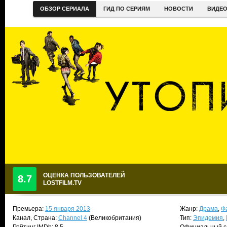
ОБЗОР СЕРИАЛА
ГИД ПО СЕРИЯМ
НОВОСТИ
ВИДЕ
ОЦЕНКА ПОЛЬЗОВАТЕЛЕЙ
8.7
LOSTFILM.TV
Премьера:
15 января 2013
Жанр:
Драма
,
Ф
Канал, Страна:
Channel 4
(Великобритания)
Тип:
Эпидемия
,