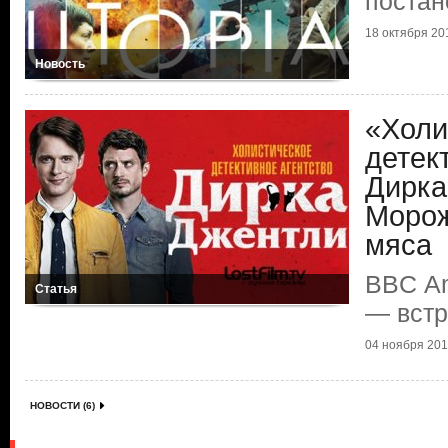
поста
18 октября 201
Новость
«Холи
детек
Дирка
Морож
мяса
BBС Am
Статья
— встр
04 ноября 2016
НОВОСТИ (6)