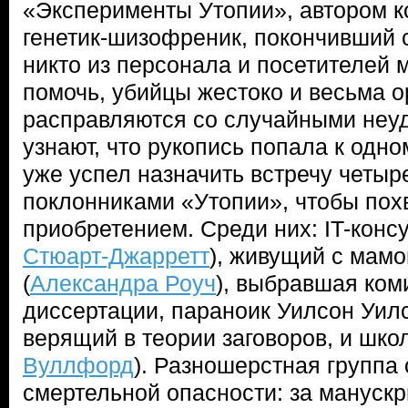
«Эксперименты Утопии», автором к
генетик-шизофреник, покончивший с
никто из персонала и посетителей 
помочь, убийцы жестоко и весьма 
расправляются со случайными неуд
узнают, что рукопись попала к одно
уже успел назначить встречу четыр
поклонниками «Утопии», чтобы пох
приобретением. Среди них: IT-консу
Стюарт-Джарретт
), живущий с мамо
(
Александра Роуч
), выбравшая ком
диссертации, параноик Уилсон Уилс
верящий в теории заговоров, и школ
Вуллфорд
). Разношерстная группа 
смертельной опасности: за манускр