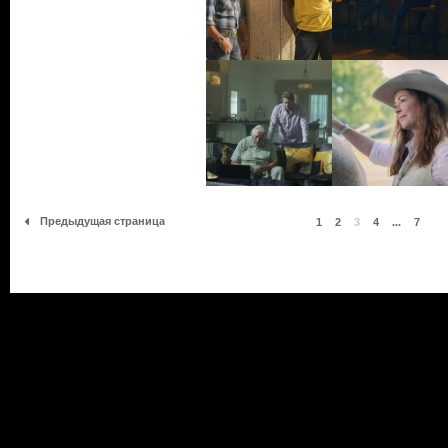
Предыдущая страница
1
2
3
4
...
7