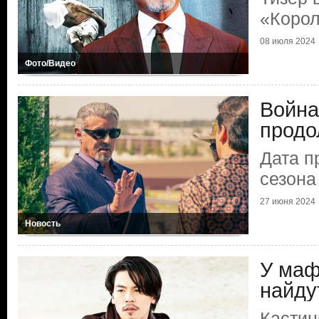
«Коро
08 июля 2024
Фото/Видео
Война
продо
Дата п
сезона
27 июня 2024
Новость
У маф
найду
Кастин