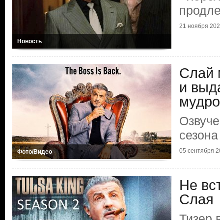
продл
21 ноября 20
Новость
Слай 
и выд
мудро
Озвуче
сезона
05 сентября 2
Фото/Видео
Не вс
Слая
Тизер 