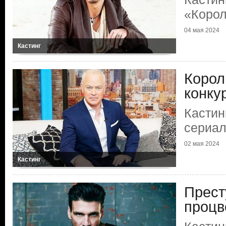
«Коро
04 мая 2024
Кастинг
Корол
конку
Кастин
сериа
02 мая 2024
Кастинг
Прест
процв