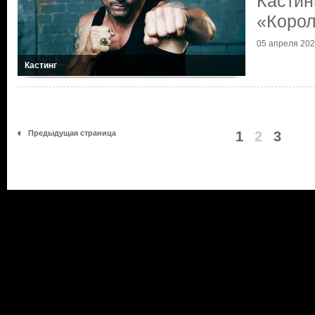
Кастин
«Коро
05 апреля 20
Кастинг
Предыдущая страница
1
2
3