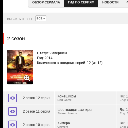
ОБЗОР СЕРИАЛА
ГИД ПО СЕРИЯМ
НОВОСТИ
ВЫБРАТЬ СЕЗОН:
2 сезон
Статус: Завершен
Год: 2014
Количество вышедших серий: 12
(из 12)
Конец игры
Ru:
1
2 сезон 12 серия
End Game
Eng: 
Шестнадцать хэндов
Ru:
1
2 сезон 11 серия
Sixteen Hands
Eng: 
Химера
Ru:
1
2 сезон 10 серия
Chimera
Eng: 