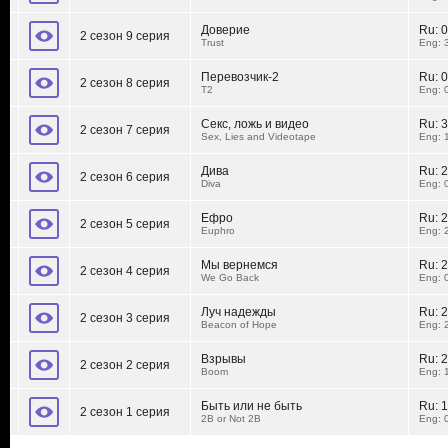
Доверие
Ru:
0
2 сезон 9 серия
Trust
Eng: 
Перевозчик-2
Ru:
0
2 сезон 8 серия
T2
Eng: 
Секс, ложь и видео
Ru:
3
2 сезон 7 серия
Sex, Lies and Videotape
Eng: 
Дива
Ru:
2
2 сезон 6 серия
Diva
Eng: 
Ефро
Ru:
2
2 сезон 5 серия
Euphro
Eng: 
Мы вернемся
Ru:
2
2 сезон 4 серия
We Go Back
Eng: 
Луч надежды
Ru:
2
2 сезон 3 серия
Beacon of Hope
Eng: 
Взрывы
Ru:
2
2 сезон 2 серия
Boom
Eng: 
Быть или не быть
Ru:
1
2 сезон 1 серия
2B or Not 2B
Eng: 