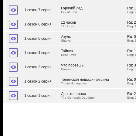
Горячий лед
Ru:
1
1 сезон 7 серия
City of Love
Eng: 
12 часов
Ru:
2
1 сезон 6 серия
12 Hours
Eng: 
Акулы
Ru:
0
1 сезон 5 серия
Sharks
Eng: 
Тайник
Ru:
1
1 сезон 4 серия
Dead Drop
Eng: 
Что посеешь...
Ru:
3
1 сезон 3 серия
Harvest
Eng: 
Троянская лошадиная сила
Ru:
0
1 сезон 2 серия
Trojan Horsepower
Eng: 
Дочь генерала
Ru:
2
1 сезон 1 серия
The General's Daughter
Eng: 