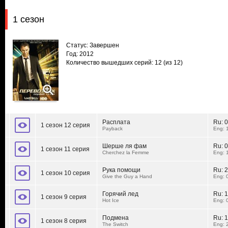
1 сезон
Статус: Завершен
Год: 2012
Количество вышедших серий: 12
(из 12)
Расплата
Ru:
0
1 сезон 12 серия
Payback
Eng: 
Шерше ля фам
Ru:
0
1 сезон 11 серия
Cherchez la Femme
Eng: 
Рука помощи
Ru:
2
1 сезон 10 серия
Give the Guy a Hand
Eng: 
Горячий лед
Ru:
1
1 сезон 9 серия
Hot Ice
Eng: 
Подмена
Ru:
1
1 сезон 8 серия
The Switch
Eng: 