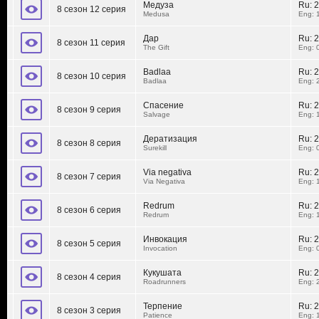
Медуза
Ru:
2
8 сезон 12 серия
Medusa
Eng: 
Дар
Ru:
2
8 сезон 11 серия
The Gift
Eng: 
Badlaa
Ru:
2
8 сезон 10 серия
Badlaa
Eng: 
Спасение
Ru:
2
8 сезон 9 серия
Salvage
Eng: 
Дератизация
Ru:
2
8 сезон 8 серия
Surekill
Eng: 
Via negativa
Ru:
2
8 сезон 7 серия
Via Negativa
Eng: 
Redrum
Ru:
2
8 сезон 6 серия
Redrum
Eng: 
Инвокация
Ru:
2
8 сезон 5 серия
Invocation
Eng: 
Кукушата
Ru:
2
8 сезон 4 серия
Roadrunners
Eng: 
Терпение
Ru:
2
8 сезон 3 серия
Patience
Eng: 