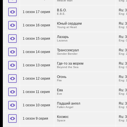
Miracle Man
Eng: 
В.Б.О.
Ru:
3
1 сезон 17 серия
E.B.E.
Eng: 
Юный сердцем
Ru:
3
1 сезон 16 серия
Young at Heart
Eng: 
Лазарь
Ru:
3
1 сезон 15 серия
Lazarus
Eng: 
Транссексуал
Ru:
3
1 сезон 14 серия
Gender Bender
Eng: 
Где-то за морем
Ru:
3
1 сезон 13 серия
Beyond the Sea
Eng: 
Огонь
Ru:
3
1 сезон 12 серия
Fire
Eng: 
Ева
Ru:
3
1 сезон 11 серия
Eve
Eng: 
Падший ангел
Ru:
3
1 сезон 10 серия
Fallen Angel
Eng: 
Космос
Ru:
3
1 сезон 9 серия
Space
Eng: 