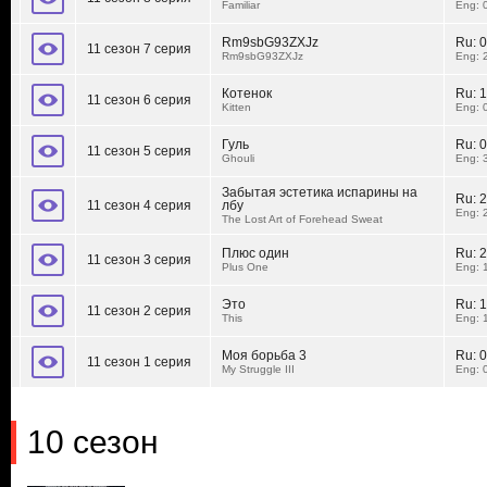
Familiar
Eng: 
Rm9sbG93ZXJz
Ru:
0
11 сезон 7 серия
Rm9sbG93ZXJz
Eng: 
Котенок
Ru:
1
11 сезон 6 серия
Kitten
Eng: 
Гуль
Ru:
0
11 сезон 5 серия
Ghouli
Eng: 
Забытая эстетика испарины на
Ru:
2
11 сезон 4 серия
лбу
Eng: 
The Lost Art of Forehead Sweat
Плюс один
Ru:
2
11 сезон 3 серия
Plus One
Eng: 
Это
Ru:
1
11 сезон 2 серия
This
Eng: 
Моя борьба 3
Ru:
0
11 сезон 1 серия
My Struggle III
Eng: 
10 сезон