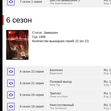
Шестое вымирание 1
Ru:
0
7 сезон 1 серия
The Sixth Extinction
Eng: 
6 сезон
Статус: Завершен
Год: 1998
Количество вышедших серий: 22
(из 22)
Биогенез
Ru:
1
6 сезон 22 серия
Biogenesis
Eng: 
Полевой выезд
Ru:
1
6 сезон 21 серия
Field Trip
Eng: 
Триплет
Ru:
1
6 сезон 20 серия
Three of a Kind
Eng: 
Неестественный
Ru:
1
6 сезон 19 серия
The Unnatural
Eng: 