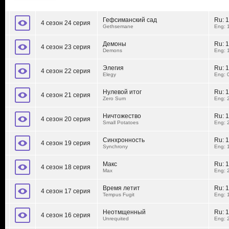
Гефсиманский сад
Ru:
1
4 сезон 24 серия
Gethsemane
Eng: 
Демоны
Ru:
1
4 сезон 23 серия
Demons
Eng: 
Элегия
Ru:
1
4 сезон 22 серия
Elegy
Eng: 
Нулевой итог
Ru:
1
4 сезон 21 серия
Zero Sum
Eng: 
Ничтожество
Ru:
1
4 сезон 20 серия
Small Potatoes
Eng: 
Синхронность
Ru:
1
4 сезон 19 серия
Synchrony
Eng: 
Макс
Ru:
1
4 сезон 18 серия
Max
Eng: 
Время летит
Ru:
1
4 сезон 17 серия
Tempus Fugit
Eng: 
Неотмщенный
Ru:
1
4 сезон 16 серия
Unrequited
Eng: 