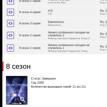
9 сезон 5 серия
Lord of the Flies
Eng: 
4-D
Ru:
2
9 сезон 4 серия
4-D
Eng: 
Dæmonicus
Ru:
2
9 сезон 3 серия
Dæmonicus
Eng: 
Ничего особенного сегодня не
Ru:
2
9 сезон 2 серия
случилось 2
Eng: 
Nothing Important Happened Today II
Ничего особенного сегодня не
Ru:
2
9 сезон 1 серия
случилось 1
Eng: 
Nothing Important Happened Today
8 сезон
Статус: Завершен
Год: 2000
Количество вышедших серий: 21
(из 21)