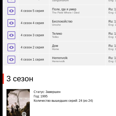
Sanguinarium
Eng: 
Поле, где я умер
Ru:
1
4 сезон 5 серия
The Field Where I Died
Eng: 
Беспокойство
Ru:
1
4 сезон 4 серия
Unruhe
Eng: 
Телико
Ru:
1
4 сезон 3 серия
Teliko
Eng: 
Дом
Ru:
1
4 сезон 2 серия
Home
Eng: 
Herrenvolk
Ru:
1
4 сезон 1 серия
Herrenvolk
Eng: 
3 сезон
Статус: Завершен
Год: 1995
Количество вышедших серий: 24
(из 24)