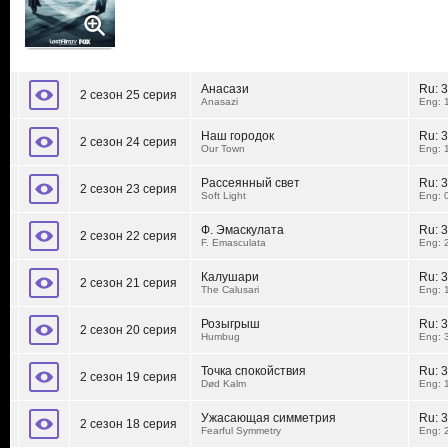
Анасази
Ru:
3
2 сезон 25 серия
Anasazi
Eng: 
Наш городок
Ru:
3
2 сезон 24 серия
Our Town
Eng: 
Рассеянный свет
Ru:
3
2 сезон 23 серия
Soft Light
Eng: 
Ф. Эмаскулата
Ru:
3
2 сезон 22 серия
F. Emasculata
Eng: 
Калушари
Ru:
3
2 сезон 21 серия
The Calusari
Eng: 
Розыгрыш
Ru:
3
2 сезон 20 серия
Humbug
Eng: 
Точка спокойствия
Ru:
3
2 сезон 19 серия
Død Kalm
Eng: 
Ужасающая симметрия
Ru:
3
2 сезон 18 серия
Fearful Symmetry
Eng: 