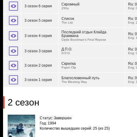
Скромный
Ru:
0
3 сезон 6 серия
2Shy
Eng: 
Список
Ru:
0
3 сезон 5 серия
The List
Eng: 
Последний отдых Клайда
Ru:
0
3 сезон 4 серия
Бракмана
Eng: 
Clyde Bruckman's Final Repose
Д.П.О.
Ru:
0
3 сезон 3 серия
D.P.O.
Eng: 
Скрепка
Ru:
0
3 сезон 2 серия
Paper Clip
Eng: 
Благословенный путь
Ru:
0
3 сезон 1 серия
The Blessing Way
Eng: 
2 сезон
Статус: Завершен
Год: 1994
Количество вышедших серий: 25
(из 25)