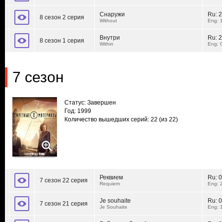
Снаружи
Ru:
2
8 сезон 2 серия
Without
Eng: 
Внутри
Ru:
2
8 сезон 1 серия
Within
Eng: 
7 сезон
Статус: Завершен
Год: 1999
Количество вышедших серий: 22
(из 22)
Реквием
Ru:
0
7 сезон 22 серия
Requiem
Eng: 
Je souhaite
Ru:
0
7 сезон 21 серия
Je Souhaite
Eng: 