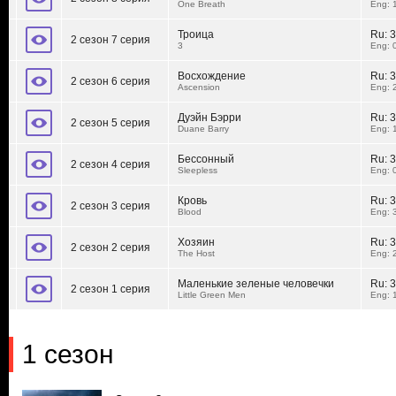
One Breath
Eng: 
Троица
Ru:
3
2 сезон 7 серия
3
Eng: 
Восхождение
Ru:
3
2 сезон 6 серия
Ascension
Eng: 
Дуэйн Бэрри
Ru:
3
2 сезон 5 серия
Duane Barry
Eng: 
Бессонный
Ru:
3
2 сезон 4 серия
Sleepless
Eng: 
Кровь
Ru:
3
2 сезон 3 серия
Blood
Eng: 
Хозяин
Ru:
3
2 сезон 2 серия
The Host
Eng: 
Маленькие зеленые человечки
Ru:
3
2 сезон 1 серия
Little Green Men
Eng: 
1 сезон