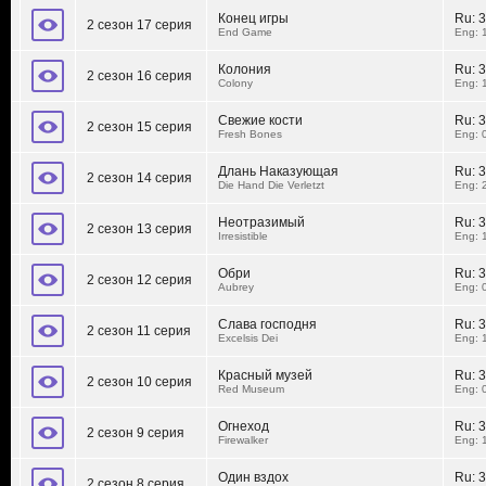
Конец игры
Ru:
3
2 сезон 17 серия
End Game
Eng: 
Колония
Ru:
3
2 сезон 16 серия
Colony
Eng: 
Свежие кости
Ru:
3
2 сезон 15 серия
Fresh Bones
Eng: 
Длань Наказующая
Ru:
3
2 сезон 14 серия
Die Hand Die Verletzt
Eng: 
Неотразимый
Ru:
3
2 сезон 13 серия
Irresistible
Eng: 
Обри
Ru:
3
2 сезон 12 серия
Aubrey
Eng: 
Слава господня
Ru:
3
2 сезон 11 серия
Excelsis Dei
Eng: 
Красный музей
Ru:
3
2 сезон 10 серия
Red Museum
Eng: 
Огнеход
Ru:
3
2 сезон 9 серия
Firewalker
Eng: 
Один вздох
Ru:
3
2 сезон 8 серия