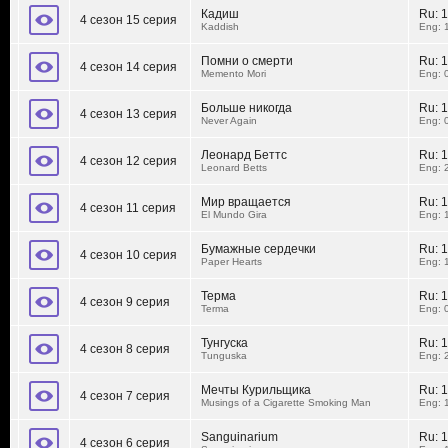
Кадиш
Ru:
1
4 сезон 15 серия
Kaddish
Eng: 
Помни о смерти
Ru:
1
4 сезон 14 серия
Memento Mori
Eng: 
Больше никогда
Ru:
1
4 сезон 13 серия
Never Again
Eng: 
Леонард Беттс
Ru:
1
4 сезон 12 серия
Leonard Betts
Eng: 
Мир вращается
Ru:
1
4 сезон 11 серия
El Mundo Gira
Eng: 
Бумажные сердечки
Ru:
1
4 сезон 10 серия
Paper Hearts
Eng: 
Терма
Ru:
1
4 сезон 9 серия
Terma
Eng: 
Тунгуска
Ru:
1
4 сезон 8 серия
Tunguska
Eng: 
Мечты Курильщика
Ru:
1
4 сезон 7 серия
Musings of a Cigarette Smoking Man
Eng: 
Sanguinarium
Ru:
1
4 сезон 6 серия