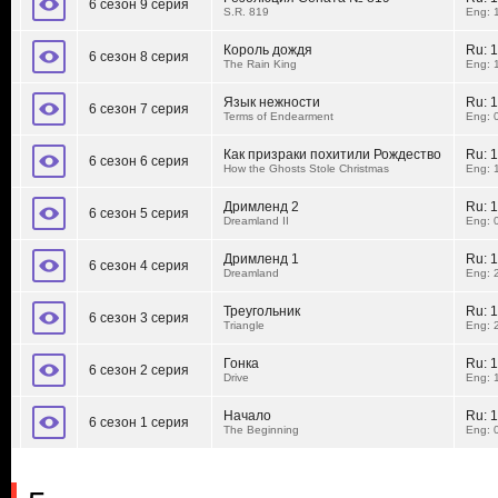
6 сезон 9 серия
S.R. 819
Eng: 
Король дождя
Ru:
1
6 сезон 8 серия
The Rain King
Eng: 
Язык нежности
Ru:
1
6 сезон 7 серия
Terms of Endearment
Eng: 
Как призраки похитили Рождество
Ru:
1
6 сезон 6 серия
How the Ghosts Stole Christmas
Eng: 
Дримленд 2
Ru:
1
6 сезон 5 серия
Dreamland II
Eng: 
Дримленд 1
Ru:
1
6 сезон 4 серия
Dreamland
Eng: 
Треугольник
Ru:
1
6 сезон 3 серия
Triangle
Eng: 
Гонка
Ru:
1
6 сезон 2 серия
Drive
Eng: 
Начало
Ru:
1
6 сезон 1 серия
The Beginning
Eng: 