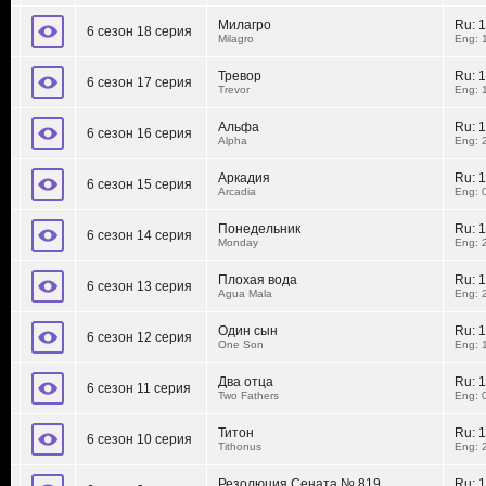
Милагро
Ru:
1
6 сезон 18 серия
Milagro
Eng: 
Тревор
Ru:
1
6 сезон 17 серия
Trevor
Eng: 
Альфа
Ru:
1
6 сезон 16 серия
Alpha
Eng: 
Аркадия
Ru:
1
6 сезон 15 серия
Arcadia
Eng: 
Понедельник
Ru:
1
6 сезон 14 серия
Monday
Eng: 
Плохая вода
Ru:
1
6 сезон 13 серия
Agua Mala
Eng: 
Один сын
Ru:
1
6 сезон 12 серия
One Son
Eng: 
Два отца
Ru:
1
6 сезон 11 серия
Two Fathers
Eng: 
Титон
Ru:
1
6 сезон 10 серия
Tithonus
Eng: 
Резолюция Сената № 819
Ru:
1