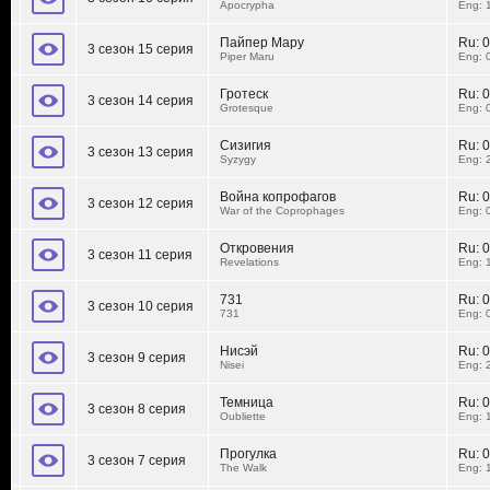
Apocrypha
Eng: 
Пайпер Мару
Ru:
0
3 сезон 15 серия
Piper Maru
Eng: 
Гротеск
Ru:
0
3 сезон 14 серия
Grotesque
Eng: 
Сизигия
Ru:
0
3 сезон 13 серия
Syzygy
Eng: 
Война копрофагов
Ru:
0
3 сезон 12 серия
War of the Coprophages
Eng: 
Откровения
Ru:
0
3 сезон 11 серия
Revelations
Eng: 
731
Ru:
0
3 сезон 10 серия
731
Eng: 
Нисэй
Ru:
0
3 сезон 9 серия
Nisei
Eng: 
Темница
Ru:
0
3 сезон 8 серия
Oubliette
Eng: 
Прогулка
Ru:
0
3 сезон 7 серия
The Walk
Eng: 