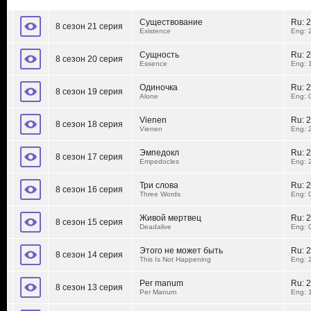
Существование
Ru:
2
8 сезон 21 серия
Existence
Eng: 
Сущность
Ru:
2
8 сезон 20 серия
Essence
Eng: 
Одиночка
Ru:
2
8 сезон 19 серия
Alone
Eng: 
Vienen
Ru:
2
8 сезон 18 серия
Vienen
Eng: 
Эмпедокл
Ru:
2
8 сезон 17 серия
Empedocles
Eng: 
Три слова
Ru:
2
8 сезон 16 серия
Three Words
Eng: 
Живой мертвец
Ru:
2
8 сезон 15 серия
Deadalive
Eng: 
Этого не может быть
Ru:
2
8 сезон 14 серия
This Is Not Happening
Eng: 
Per manum
Ru:
2
8 сезон 13 серия
Per Manum
Eng: 