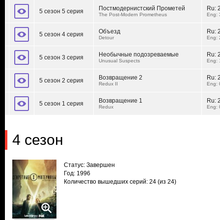
Постмодернистский Прометей
Ru:
5 сезон 5 серия
The Post-Modern Prometheus
Eng: 
Объезд
Ru:
5 сезон 4 серия
Detour
Eng: 
Необычные подозреваемые
Ru:
5 сезон 3 серия
Unusual Suspects
Eng: 
Возвращение 2
Ru:
5 сезон 2 серия
Redux II
Eng: 
Возвращение 1
Ru:
5 сезон 1 серия
Redux
Eng: 
4 сезон
Статус: Завершен
Год: 1996
Количество вышедших серий: 24
(из 24)