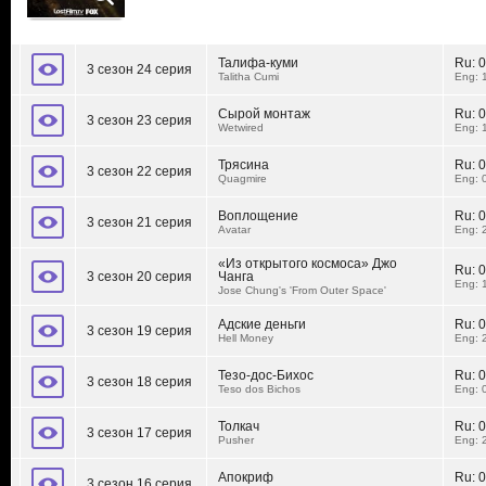
Талифа-куми
Ru:
0
3 сезон 24 серия
Talitha Cumi
Eng: 
Сырой монтаж
Ru:
0
3 сезон 23 серия
Wetwired
Eng: 
Трясина
Ru:
0
3 сезон 22 серия
Quagmire
Eng: 
Воплощение
Ru:
0
3 сезон 21 серия
Avatar
Eng: 
«Из открытого космоса» Джо
Ru:
0
3 сезон 20 серия
Чанга
Eng: 
Jose Chung's 'From Outer Space'
Адские деньги
Ru:
0
3 сезон 19 серия
Hell Money
Eng: 
Тезо-дос-Бихос
Ru:
0
3 сезон 18 серия
Teso dos Bichos
Eng: 
Толкач
Ru:
0
3 сезон 17 серия
Pusher
Eng: 
Апокриф
Ru:
0
3 сезон 16 серия