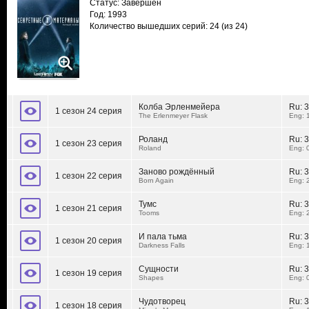
Статус: Завершен
Год: 1993
Количество вышедших серий: 24
(из 24)
Колба Эрленмейера
Ru:
3
1 сезон 24 серия
The Erlenmeyer Flask
Eng: 
Роланд
Ru:
3
1 сезон 23 серия
Roland
Eng: 
Заново рождённый
Ru:
3
1 сезон 22 серия
Born Again
Eng: 
Тумс
Ru:
3
1 сезон 21 серия
Tooms
Eng: 
И пала тьма
Ru:
3
1 сезон 20 серия
Darkness Falls
Eng: 
Сущности
Ru:
3
1 сезон 19 серия
Shapes
Eng: 
Чудотворец
Ru:
3
1 сезон 18 серия