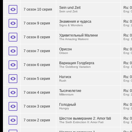
Sein und Zeit
Ru:
0
7 сезон 10 серия
Sein und Zeit
Eng: 
Знамения и чудеса
Ru:
0
7 сезон 9 серия
Signs & Wonders
Eng: 
Удивительный Малини
Ru:
0
7 сезон 8 серия
The Amazing Maleeni
Eng: 
Орисон
Ru:
0
7 сезон 7 серия
Orison
Eng: 
Вариация Голдберга
Ru:
0
7 сезон 6 серия
The Goldberg Variation
Eng: 
Натиск
Ru:
0
7 сезон 5 серия
Rush
Eng: 
Тысячелетие
Ru:
0
7 сезон 4 серия
Millennium
Eng: 
Голодный
Ru:
0
7 сезон 3 серия
Hungry
Eng: 
Шестое вымирание 2: Amor fati
Ru:
0
7 сезон 2 серия
The Sixth Extinction II: Amor Fati
Eng: 