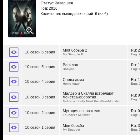
Статус: Завершен
Год: 2016
Количество вышедших серий: 6
(из 6)
Моя борьба 2
Ru:
2
10 сезон 6 серия
My Struggle II
Eng: 
Вавилон
Ru:
1
10 сезон 5 серия
Babylon
Eng: 
Снова дома
Ru:
1
10 сезон 4 серия
Home Again
Eng: 
Малдер и Скалли встречают
Ru:
0
10 сезон 3 серия
монстра-оборотня
Eng: 
Mulder & Scully Meet the Were-Monster
Мутация основателя
Ru:
0
10 сезон 2 серия
Founder's Mutation
Eng: 
Моя борьба
Ru:
3
10 сезон 1 серия
My Struggle
Eng: 