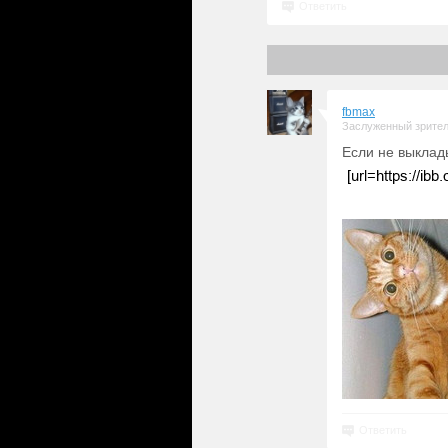
Ответить
fbmax
Заслуженный зрите
Если не выклад
Ответить