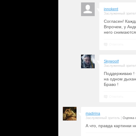
innokent
Заслуженный зрите
Согласен! Кажда
Впрочем, у Анд
него снимаются 
Ответить
Skywoolf
Заслуженный зрите
Поддерживаю ! С
на одном дыхани
Браво !
Ответить
madirina
|
Заслуженный зритель
Оценка с
А что, правда картинки 