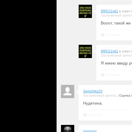
999111ist1
в ответ 
Заслуженный зрите
Вооот, такой же
Ответить
999111ist1
в ответ 
Заслуженный зрите
Я имею ввиду р
Ответить
Serezhka20
|
Заслуженный зритель
Оценка с
Нудятина.
Ответить
minimim