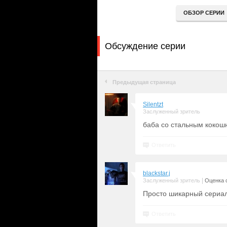
ОБЗОР СЕРИИ
Обсуждение серии
Предыдущая страница
Silentzt
Заслуженный зритель
баба со стальным кокошни
Ответить
blackstar.j
|
Заслуженный зритель
Оценка с
Просто шикарный сериал
Ответить