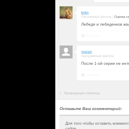
knkn
|
Постоянный зритель
Оценка се
Лебедя и лебеденков жал
Ответить
yvuran
Заслуженный зритель
После 1-ой серии не инт
Ответить
Предыдущая страница
Оставьте Ваш комментарий:
Для того чтобы оставить коммен
сайте.