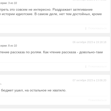
ерии: 3 из 10
треть это совсем не интересно. Раздражает затягивание
и истории идиотские. В самом деле, нет тем достойных, кроме
|
Пожаловаться
06 октября 2023 в 19:18:18
ерии: 8 из 10
тение рассказа по ролям. Как чтение рассказа - довольно-таки
|
Пожаловаться
07 октября 2023 в 13:06:20
ль
 бюджет ушел, на остальное не хватило.
Пожаловаться