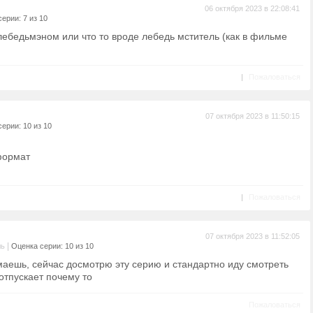
06 октября 2023 в 22:08:41
ерии: 7 из 10
 лебедьмэном или что то вроде лебедь мститель (как в фильме
|
Пожаловаться
07 октября 2023 в 11:50:15
ерии: 10 из 10
формат
|
Пожаловаться
07 октября 2023 в 11:52:05
|
ль
Оценка серии: 10 из 10
маешь, сейчас досмотрю эту серию и стандартно иду смотреть
 отпускает почему то
Пожаловаться