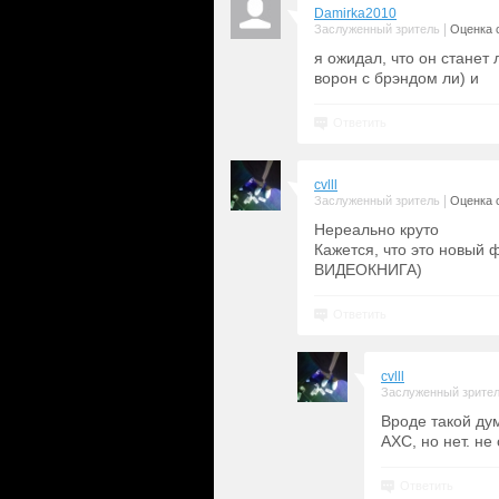
Damirka2010
|
Заслуженный зритель
Оценка с
я ожидал, что он станет
ворон с брэндом ли) и
Ответить
cvlll
|
Заслуженный зритель
Оценка с
Нереально круто
Кажется, что это новый 
ВИДЕОКНИГА)
Ответить
cvlll
Заслуженный зрите
Вроде такой ду
АХС, но нет. не
Ответить