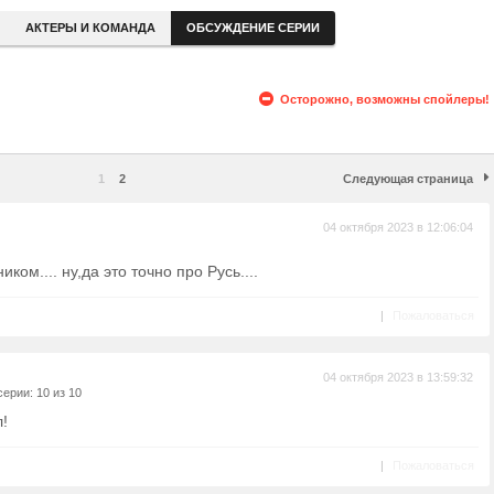
АКТЕРЫ И КОМАНДА
ОБСУЖДЕНИЕ СЕРИИ
Осторожно, возможны спойлеры!
1
2
Следующая страница
04 октября 2023 в 12:06:04
ком.... ну,да это точно про Русь....
|
Пожаловаться
04 октября 2023 в 13:59:32
ерии: 10 из 10
!
|
Пожаловаться