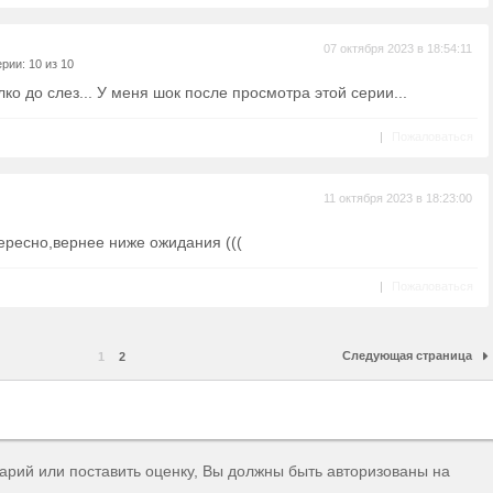
07 октября 2023 в 18:54:11
рии: 10 из 10
ко до слез... У меня шок после просмотра этой серии...
|
Пожаловаться
11 октября 2023 в 18:23:00
ересно,вернее ниже ожидания (((
|
Пожаловаться
Следующая страница
1
2
тарий или поставить оценку, Вы должны быть авторизованы на