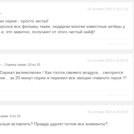
05 октября 2023 в 20:17:13
ль
я серия - просто экстаз!
ерсона все фильмы такие, недаром многие известные актёры у
и, это заметно, получают от этого чистый кайф!
Пожаловаться
05 октября 2023 в 22:35:28
|
ль
Оценка серии: 10 из 10
ериал великолепен ! Как глоток свежего воздуха... смотрится
и... за 20 минут серии я пережил все эмоции главного героя !!!
Пожаловаться
04 октября 2023 в 20:18:20
ерии: 9 из 10
нельзя вставлять? Правда удалят потом все комменты?