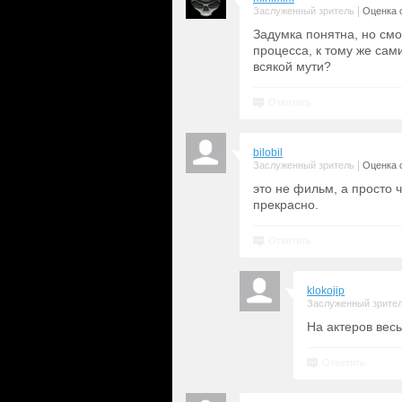
|
Заслуженный зритель
Оценка с
Задумка понятна, но смо
процесса, к тому же сам
всякой мути?
Ответить
bilobil
|
Заслуженный зритель
Оценка с
это не фильм, а просто ч
прекрасно.
Ответить
klokojip
Заслуженный зрите
На актеров весь
Ответить