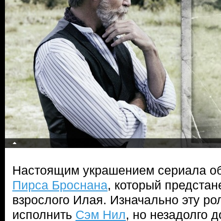
Настоящим украшением сериала об
Пирса Броснана
, который предстан
взрослого Илая. Изначально эту р
исполнить
Сэм Нил
, но незадолго 