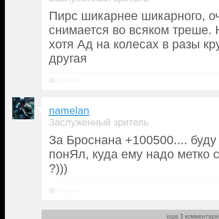
Пирс шикарнее шикарного, о
снимается во всяком треше. 
хотя Ад на колесах в разы кр
другая
Ответить
namelan
Заслуженный зритель
За Броснана +100500.... буду
понЯл, куда ему надо метко 
?)))
Ответить
еще 3 комментари