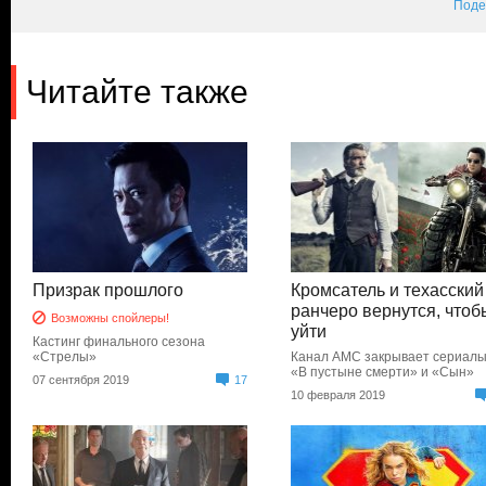
Поде
Читайте также
Призрак прошлого
Кромсатель и техасский
ранчеро вернутся, чтоб
Возможны спойлеры!
уйти
Кастинг финального сезона
«Стрелы»
Канал AMC закрывает сериал
«В пустыне смерти» и «Сын»
07 сентября 2019
17
10 февраля 2019