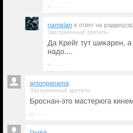
Ответить
namelan
в ответ на
коммента
Заслуженный зритель
Да Крейг тут шикарен, а
надо....
Ответить
antonpanama
Заслуженный зритель
Броснан-это мастерюга кине
Ответить
Der69