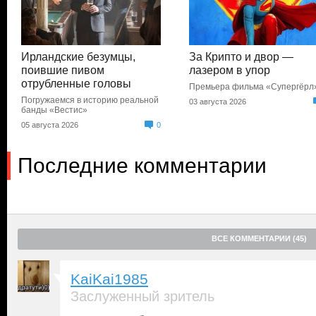
Ирландские безумцы,
За Крипто и двор —
поившие пивом
лазером в упор
отрубленные головы
Премьера фильма «Супергёрл
Погружаемся в историю реальной
03 августа 2026
банды «Вестис»
05 августа 2026
0
Последние комментарии
ВСЕ КОММЕНТАРИИ (45)
KaiKai1985
Заслуженный зритель