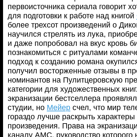
первоисточника сериала говорит хот
для подготовки к работе над книгой
более трехсот произведений о Дик
научился стрелять из лука, приобр
и даже попробовал на вкус кровь б
познакомиться с ритуалами команч
подход к созданию романа окупилс
получил восторженные отзывы в пр
номинантов на Пулитцеровскую пре
категории для художественных книг
экранизации бестселлера проявлял
студии, но
Мейер
счел, что мир тел
гораздо лучше раскрыть характеры 
произведения. Права на экранизац
каналу AMC, руководство которого