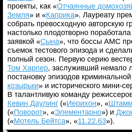
проекты, как «
Отчаянные домохозя
Земля
» и «
Каприка
». Лауреату пр
собрать превосходную авторскую гр
настолько плодотворно поработала
заявкой «
Сына
», что боссы AMC пр
съемок тестового эпизода и сделали
полный сезон. Первую серию весте
Том Харпер
, заслуживший немало л
постановку эпизодов криминальной
козырьки
» и исторического мини-се
В талантливую команду режиссеров
Кевин Даулинг
(«
Иерихон
», «
Штам
(«
Поворот
», «
Элементарно
») и
Джон
(«
Мотель Бейтса
», «
11.22.63
»).