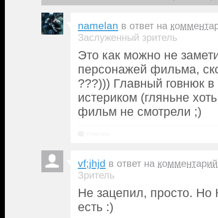
namelan
в ответ на
коммента
Заслуженный зритель
Это как можно не замети
персонажей фильма, ск
???))) Главный говнюк 
истериком (гляньне хоть
фильм не смотрели ;)
Ответить
vf;jhjd
в ответ на
комментарий
Зритель
Не зацепил, просто. Но 
есть :)