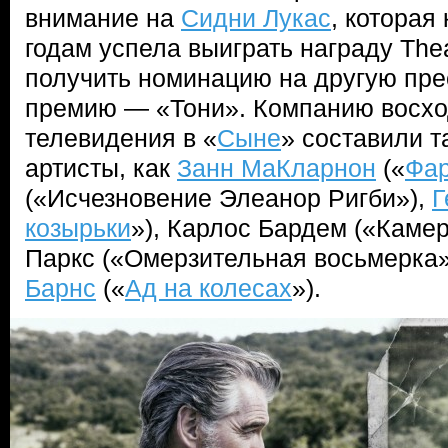
внимание на
Сидни Лукас
, которая
годам успела выиграть награду Thea
получить номинацию на другую пр
премию — «Тони». Компанию восх
телевидения в «
Сыне
» составили 
артисты, как
Занн МаКларнон
(«
Фар
(«Исчезновение Элеанор Ригби»),
Г
козырьки
»), Карлос Бардем («Каме
Паркс («Омерзительная восьмерка
Барнс
(«
Ад на колесах
»).