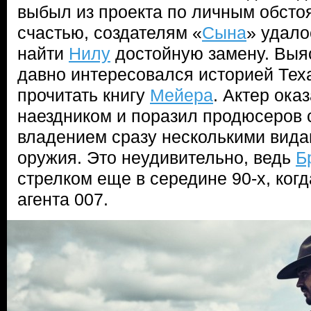
выбыл из проекта по личным обсто
счастью, создателям «
Сына
» удало
найти
Нилу
достойную замену. Выя
давно интересовался историей Тех
прочитать книгу
Мейера
. Актер ок
наездником и поразил продюсеров 
владением сразу несколькими вида
оружия. Это неудивительно, ведь
Б
стрелком еще в середине 90-х, когд
агента 007.