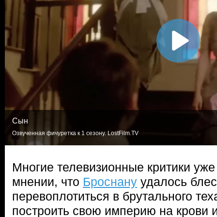
Сын
Озвученная фичуретка к 1 сезону. LostFilm.TV
Многие телевизионные критики уже
мнении, что
Броснану
удалось бле
перевоплотиться в брутального теха
построить свою империю на крови и