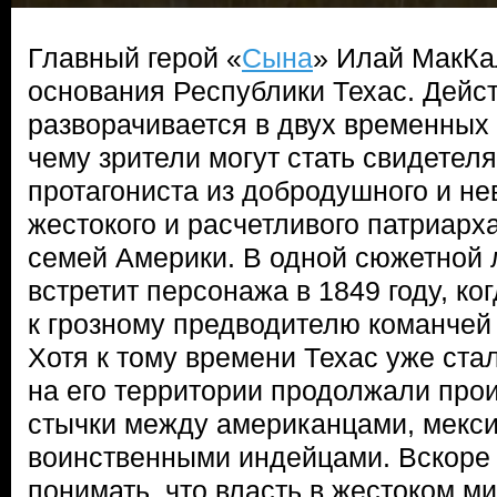
Главный герой «
Сына
» Илай МакКа
основания Республики Техас. Дейс
разворачивается в двух временных
чему зрители могут стать свидете
протагониста из добродушного и н
жестокого и расчетливого патриарх
семей Америки. В одной сюжетной 
встретит персонажа в 1849 году, ко
к грозному предводителю команчей
Хотя к тому времени Техас уже ста
на его территории продолжали про
стычки между американцами, мекс
воинственными индейцами. Вскоре
понимать, что власть в жестоком м