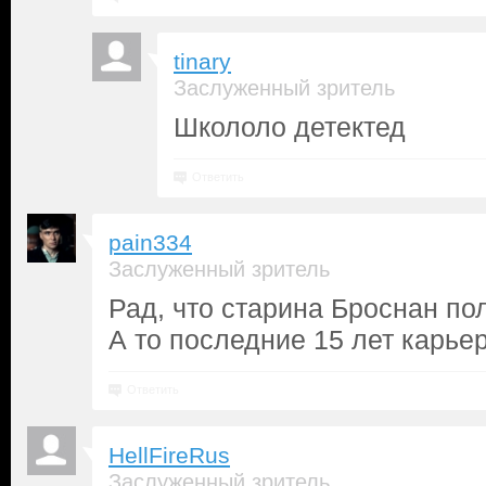
tinary
Заслуженный зритель
Школоло детектед
Ответить
pain334
Заслуженный зритель
Рад, что старина Броснан по
А то последние 15 лет карьер
Ответить
HellFireRus
Заслуженный зритель