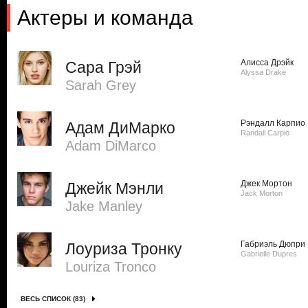
Актеры и команда
Алисса Дрэйк
Сара Грэй
Alyssa Drake
Sarah Grey
Рэндалл Карпио
Адам ДиМарко
Randall Carpio
Adam DiMarco
Джек Мортон
Джейк Мэнли
Jack Morton
Jake Manley
Габриэль Дюпри
Лоуриза Тронку
Gabrielle Dupres
Louriza Tronco
ВЕСЬ СПИСОК (83)