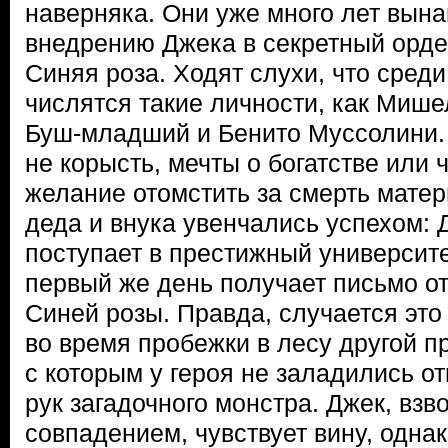
наверняка. Они уже много лет вын
внедрению Джека в секретный орде
Синяя роза. Ходят слухи, что среди
числятся такие личности, как Миш
Буш-младший и Бенито Муссолини.
не корысть, мечты о богатстве или 
желание отомстить за смерть мате
деда и внука увенчались успехом: 
поступает в престижный университе
первый же день получает письмо о
Синей розы. Правда, случается это 
во время пробежки в лесу другой п
с которым у героя не заладились о
рук загадочного монстра. Джек, вз
совпадением, чувствует вину, однак