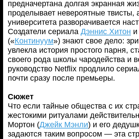
предначертана долгая экранная жиз
проделывает невероятные твисты, 
университета разворачивается нас
Создатели сериала
Дэннис Хитон
(«
Континуум
») знают свое дело: зр
увлекла история простого парня, с
своего рода школы чародейства и в
руководство Netflix продлило сериа
почти сразу после премьеры.
Сюжет
Что если тайные общества с их ст
жестокими ритуалами действитель
Мортон (
Джейк Мэнли
) и его дедушк
задаются таким вопросом — эта ст