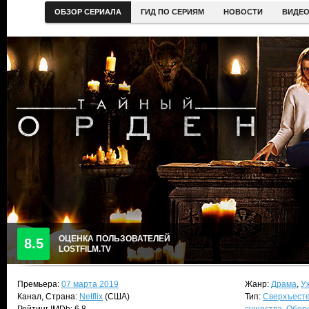
ОБЗОР СЕРИАЛА
ГИД ПО СЕРИЯМ
НОВОСТИ
ВИДЕ
ОЦЕНКА ПОЛЬЗОВАТЕЛЕЙ
8.5
LOSTFILM.TV
Премьера:
07 марта 2019
Жанр:
Драма
,
У
Канал, Страна:
Netflix
(США)
Тип:
Сверхъест