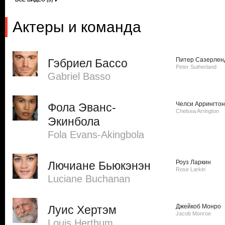
Актеры и команда
Питер Сазерлен
Гэбриел Бассо
Peter Sutherland
Gabriel Basso
Челси Аррингтон
Фола Эванс-
Chelsea Arrington
Экинбола
Fola Evans-Akingbola
Роуз Ларкин
Лючиане Бьюкэнэн
Rose Larkin
Luciane Buchanan
Джейкоб Монро
Луис Хертэм
Jacob Monroe
Louis Herthum