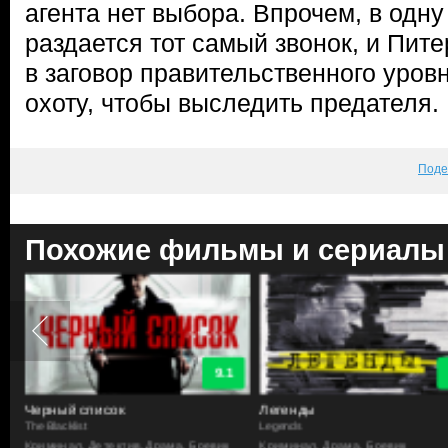
агента нет выбора. Впрочем, в одну
раздается тот самый звонок, и Пите
в заговор правительственного уров
охоту, чтобы выследить предателя.
Поде
Похожие фильмы и сериалы
9.1
Черный список
Легенды
The Blacklist
Legends
Криминал, Детектив, Драма, Боевик
Криминал, Драма, Боевик