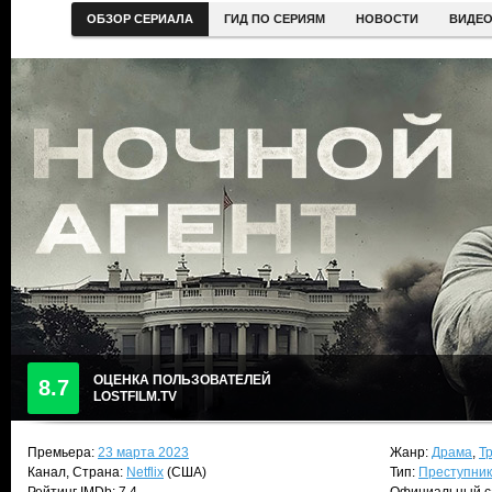
ОБЗОР СЕРИАЛА
ГИД ПО СЕРИЯМ
НОВОСТИ
ВИДЕ
ОЦЕНКА ПОЛЬЗОВАТЕЛЕЙ
8.7
LOSTFILM.TV
Премьера:
23 марта 2023
Жанр:
Драма
,
Т
Канал, Страна:
Netflix
(США)
Тип:
Преступни