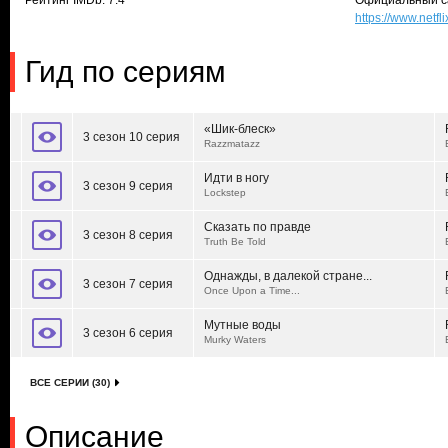
Рейтинг IMDb: 7.4
Официальный с
https://www.netfl
Гид по сериям
«Шик-блеск»
3 сезон 10 серия
Razzmatazz
Идти в ногу
3 сезон 9 серия
Lockstep
Сказать по правде
3 сезон 8 серия
Truth Be Told
Однажды, в далекой стране...
3 сезон 7 серия
Once Upon a Time...
Мутные воды
3 сезон 6 серия
Murky Waters
ВСЕ СЕРИИ (30)
Описание