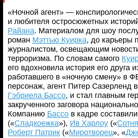
«Ночной агент» — конспирологическ
и любителя остросюжетных истори
Райана
. Материалом для шоу пос
роман
Мэттью Куирка
, до карьеры 
журналистом, освещающим новости
терроризма. По словам самого
Куи
его вдохновила история его друга и
работавшего в «ночную смену» в Ф
персонаж, агент Питер Сазерленд 
Гэбриела Бассо
, и стал главным ге
закрученного заговора национально
Компанию
Бассо
в кадре составил
(«
Сладкоежка
»),
Ив Харлоу
(«
Сотн
Роберт Патрик
(«
Миротворец
», «
Дж