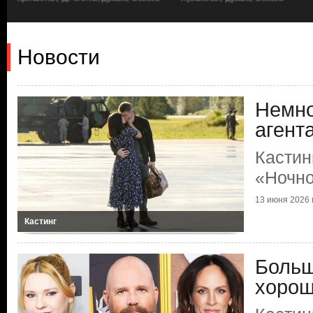
Новости
Немно
агент
Кастин
«Ночно
13 июня 2026 г
Кастинг
Больш
хорош