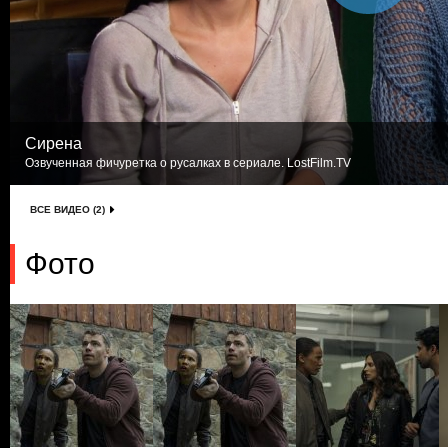
Сирена
Озвученная фичуретка о русалках в сериале. LostFilm.TV
ВСЕ ВИДЕО (2)
Фото