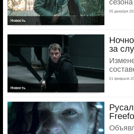
сезона
05 декабря 202
Новость
Ночно
за сл
Измене
состав
01 февраля 20
Новость
Русал
Freef
Объявл