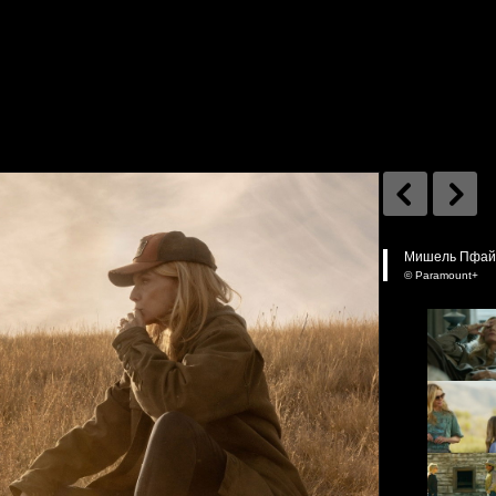
Мишель Пфайфф
© Paramount+