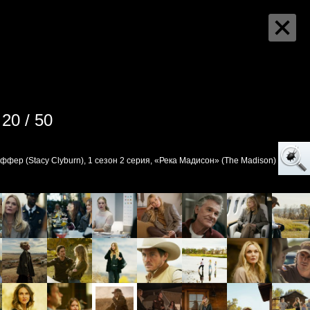
20 / 50
ер (Stacy Clyburn), 1 сезон 2 серия, «Река Мадисон» (The Madison)